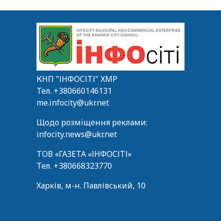
КНП "ІНФОСІТІ" ХМР
Тел.
+380660146131
me.infocity@ukr.net
Щодо розміщення реклами:
infocity.news@ukr.net
ТОВ «ГАЗЕТА «ІНФОСІТІ»
Тел.
+380668323770
Харків, м-н. Павлівський, 10