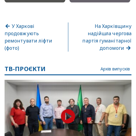
У Харкові
На Харківщину
продовжують
надійшла чергова
ремонтувати ліфти
партія гуманітарної
(фото)
допомоги
ТВ-ПРОЄКТИ
Архів випусків