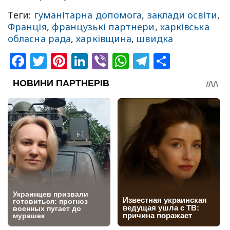
Теги:
гуманітарна допомога
,
заклади освіти
,
Франція
,
французькі партнери
,
харківська
обласна рада
,
харківщина
,
швидка
Facebook
Twitter
Pinterest
LinkedIn
Viber
WhatsApp
Telegram
Share