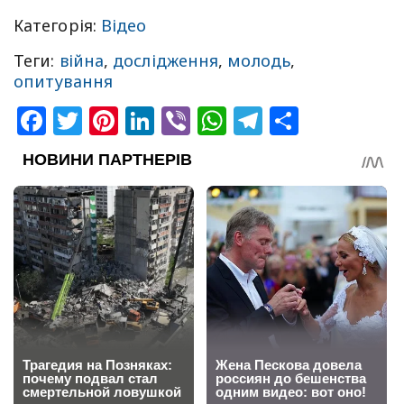
Категорія:
Відео
Теги:
війна
,
дослідження
,
молодь
,
опитування
Facebook
Twitter
Pinterest
LinkedIn
Viber
WhatsApp
Telegram
Share