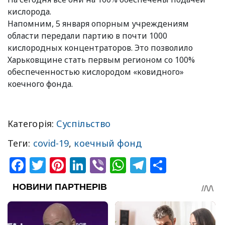
кислорода.
Напомним, 5 января опорным учреждениям
области передали партию в почти 1000
кислородных концентраторов. Это позволило
Харьковщине стать первым регионом со 100%
обеспеченностью кислородом «ковидного»
коечного фонда.
Категорія:
Суспільство
Теги:
covid-19
,
коечный фонд
Facebook
Twitter
Pinterest
LinkedIn
Viber
WhatsApp
Telegram
Share