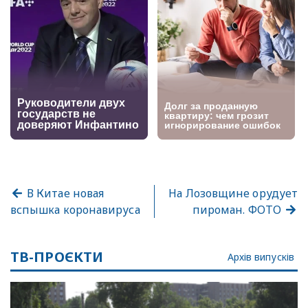
В Китае новая
На Лозовщине орудует
вспышка коронавируса
пироман. ФОТО
ТВ-ПРОЄКТИ
Архів випусків