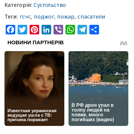
Категорія:
Суспільство
Теги:
гсчс
,
поджог
,
пожар
,
спасатели
Facebook
Twitter
Pinterest
LinkedIn
Viber
WhatsApp
Telegram
Share