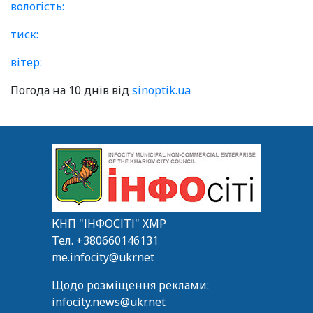
вологість:
тиск:
вітер:
Погода на 10 днів від
sinoptik.ua
КНП "ІНФОСІТІ" ХМР
Тел.
+380660146131
me.infocity@ukr.net
Щодо розміщення реклами:
infocity.news@ukr.net