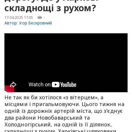
складнощі з рухом?
17.04.2025 17:05
-
Автор:
Ігор Бескровний
Не так як би хотілося «з вітерцем», а
місцями і пригальмовуючи. Цього тижня на
одній із дорожніх артерій міста, що з’єднує
два райони Новобаварський та
Холодногірський, на одній із її ділянок,
складнощі з рухом. Харківські шляховики