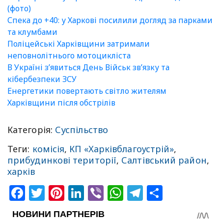
(фото)
Спека до +40: у Харкові посилили догляд за парками
та клумбами
Поліцейські Харківщини затримали
неповнолітнього мотоцикліста
В Україні зʼявиться День Військ зв’язку та
кібербезпеки ЗСУ
Енергетики повертають світло жителям
Харківщини після обстрілів
Категорія:
Суспільство
Теги:
комісія
,
КП «‎Харківблагоустрій»‎
,
прибудинкові території
,
Салтівський район
,
харків
Facebook
Twitter
Pinterest
LinkedIn
Viber
WhatsApp
Telegram
Share