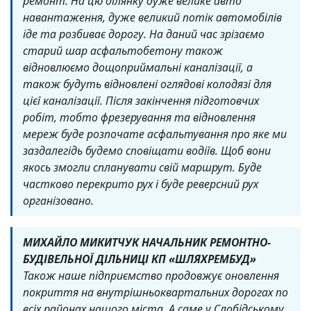
ремонт. На цю ділянку дуже велике авто
навантаження, дуже великий потік автомобілів
іде та розбиває дорогу. На даний час зрізаємо
старий шар асфальтобетону також
відновлюємо дощоприймальні каналізації, а
також будуть відновлені оглядові колодязі для
цієї каналізації. Після закінчення підготовчих
робіт, тобто фрезерування та відновлення
мереж буде розпочате асфальтування про яке ми
заздалегідь будемо сповіщати водіїв. Щоб вони
якось змогли спланувати свій маршрут. Буде
частково перекрито рух і буде реверсний рух
організовано.
МИХАЙЛО МИКИТЧУК НАЧАЛЬНИК РЕМОНТНО-
БУДІВЕЛЬНОЇ ДІЛЬНИЦІ КП «ШЛЯХРЕМБУД»
Також наше підприємство продовжує оновлення
покриття на внутрішньоквартальних дорогах по
всіх районах нашого міста. А саме у Слобідському