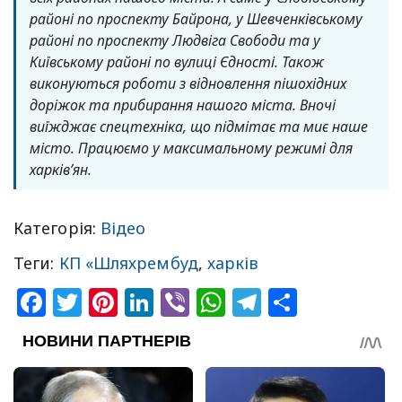
районі по проспекту Байрона, у Шевченківському
районі по проспекту Людвіга Свободи та у
Київському районі по вулиці Єдності. Також
виконуються роботи з відновлення пішохідних
доріжок та прибирання нашого міста. Вночі
виїжджає спецтехніка, що підмітає та миє наше
місто. Працюємо у максимальному режимі для
харків’ян.
Категорія:
Відео
Теги:
КП «Шляхрембуд
,
харків
Facebook
Twitter
Pinterest
LinkedIn
Viber
WhatsApp
Telegram
Share