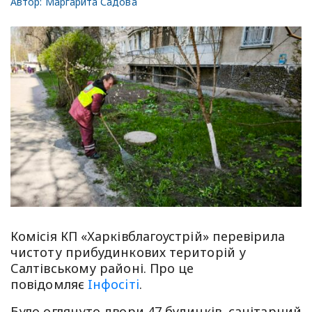
Автор:
Маргарита Садова
Комісія КП «Харківблагоустрій» перевірила
чистоту прибудинкових територій у
Салтівському районі. Про це
повідомляє
Iнфосiтi
.
Було оглянуто двори 47 будинків, санітарний