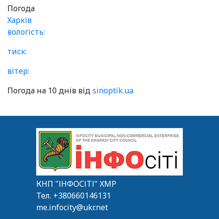
Погода
Харків
вологість:
тиск:
вітер:
Погода на 10 днів від
sinoptik.ua
КНП "ІНФОСІТІ" ХМР
Тел.
+380660146131
me.infocity@ukr.net