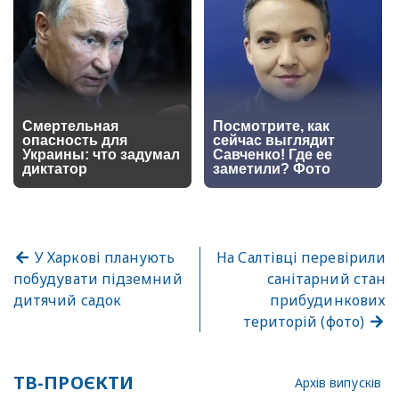
У Харкові планують
На Салтівці перевірили
побудувати підземний
санітарний стан
дитячий садок
прибудинкових
територій (фото)
ТВ-ПРОЄКТИ
Архів випусків