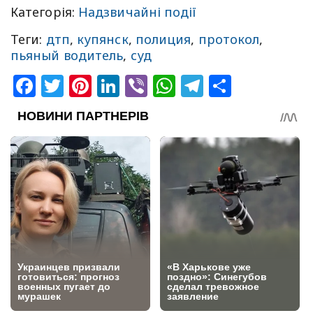
Категорія:
Надзвичайні події
Теги:
дтп
,
купянск
,
полиция
,
протокол
,
пьяный водитель
,
суд
Facebook
Twitter
Pinterest
LinkedIn
Viber
WhatsApp
Telegram
Share