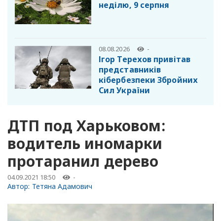
неділю, 9 серпня
08.08.2026
-
Ігор Терехов привітав
представників
кібербезпеки Збройних
Сил України
ДТП под Харьковом:
водитель иномарки
протаранил дерево
04.09.2021 18:50
-
Автор:
Тетяна Адамович