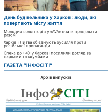
День будівельника у Харкові: люди, які
повертають місту життя
Молодих волонтерів у «AVA» вчать працювати
разом
Харків і Литва об’єднують зусилля проти
російської пропаганди
Спека до +40: у Харкові посилили догляд за
парками та клумбами
ГАЗЕТА “ІНФОСІТІ”
Архів випусків