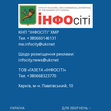
КНП "ІНФОСІТІ" ХМР
Тел.
+380660146131
me.infocity@ukr.net
Щодо розміщення реклами:
infocity.news@ukr.net
ТОВ «ГАЗЕТА «ІНФОСІТІ»
Тел.
+380668323770
Харків, м-н. Павлівський, 10
УКРАЇНА
ДЛЯ ЗВЕРНЕНЬ –