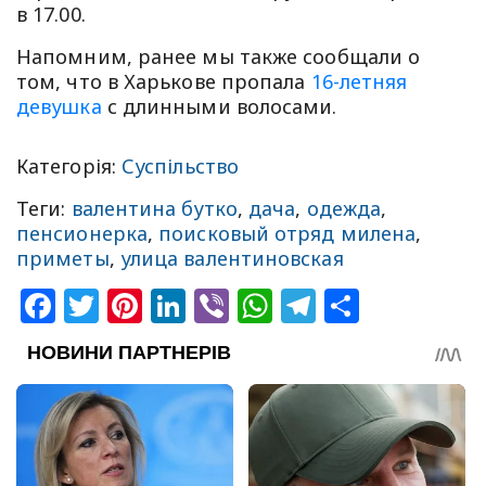
в 17.00.
Напомним, ранее мы также сообщали о
том, что в Харькове пропала
16-летняя
девушка
с длинными волосами.
Категорія:
Суспільство
Теги:
валентина бутко
,
дача
,
одежда
,
пенсионерка
,
поисковый отряд милена
,
приметы
,
улица валентиновская
Facebook
Twitter
Pinterest
LinkedIn
Viber
WhatsApp
Telegram
Share