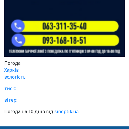
Погода
Харків
вологість:
тиск:
вітер:
Погода на 10 днів від
sinoptik.ua