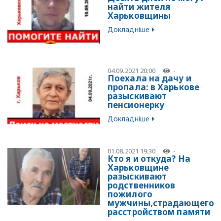
найти жителя
Харьковщины
Докладніше
04.09.2021 20:00
-
Поехала на дачу и
пропала: в Харькове
разыскивают
пенсионерку
Докладніше
01.08.2021 19:30
-
Кто я и откуда? На
Харьковщине
разыскивают
родственников
пожилого
мужчины,страдающего
расстройством памяти