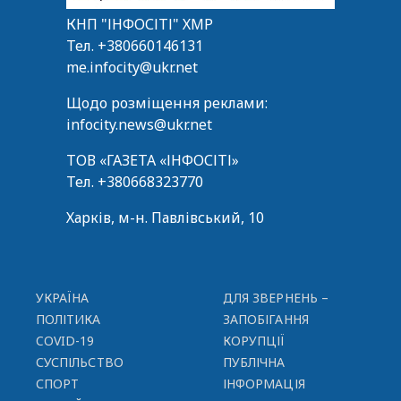
КНП "ІНФОСІТІ" ХМР
Тел.
+380660146131
me.infocity@ukr.net
Щодо розміщення реклами:
infocity.news@ukr.net
ТОВ «ГАЗЕТА «ІНФОСІТІ»
Тел.
+380668323770
Харків, м-н. Павлівський, 10
УКРАЇНА
ДЛЯ ЗВЕРНЕНЬ –
ПОЛІТИКА
ЗАПОБІГАННЯ
COVID-19
КОРУПЦІЇ
СУСПІЛЬСТВО
ПУБЛІЧНА
СПОРТ
ІНФОРМАЦІЯ