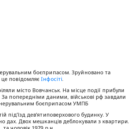
анерувальним боєприпасом. Зруйновано та
 це повідомляє
Iнфосiтi
.
ріляли місто Вовчанськ. На місце події прибули
. За попередніми даними, військові рф завдали
анерувальним боєприпасом УМПБ
ій підʼїзд дев’ятиповерхового будинку. У
ано дах. Двох мешканців деблокували з квартири
та чоловік 1979 р.н.