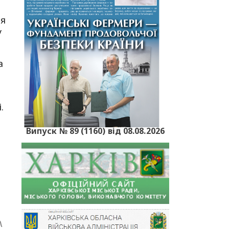
ся
у
а
е
.
Випуск № 89 (1160) від 08.08.2026