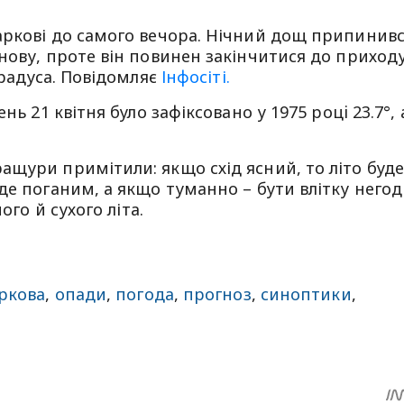
аркові до самого вечора. Нічний дощ припинив
нову, проте він повинен закінчитися до приход
градуса. Повідомляє
Інфосіті.
нь 21 квітня було зафіксовано у 1975 роцi 23.7°, 
ащури примітили: якщо схід ясний, то літо буд
е поганим, а якщо туманно – бути влітку негоді
ого й сухого літа.
ркова
,
опади
,
погода
,
прогноз
,
синоптики
,
sApp
egram
Share