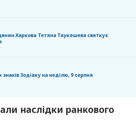
янин Харкова Тетяна Таукешева святкує
я
х знаків Зодіаку на неділю, 9 серпня
вали наслідки ранкового