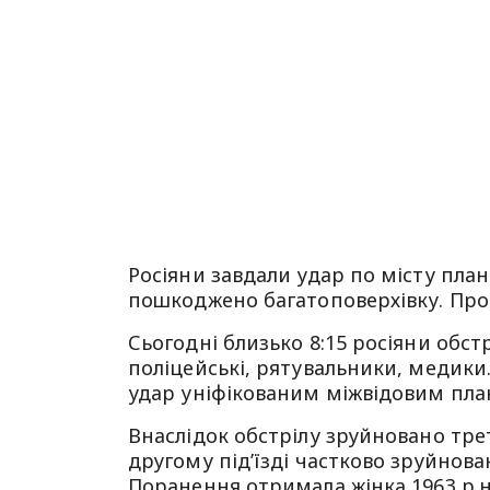
Росіяни завдали удар по місту пл
пошкоджено багатоповерхівку. Про
Сьогодні близько 8:15 росіяни обст
поліцейські, рятувальники, медики
удар уніфікованим міжвідовим пл
Внаслідок обстрілу зруйновано трет
другому підʼїзді частково зруйнов
Поранення отримала жінка 1963 р.н. 