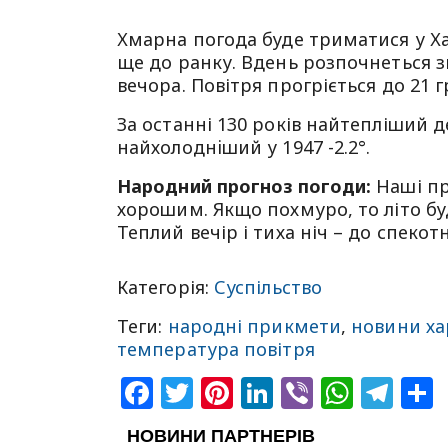
Хмарна погода буде триматися у Х
ще до ранку. Вдень розпочнеться з
вечора. Повітря прогріється до 21 
За останні 130 років найтепліший де
найхолоднiший у 1947 -2.2°.
Народний прогноз погоди:
Наші пр
хорошим. Якщо похмуро, то літо буд
Теплий вечір і тиха ніч – до спекотн
Категорія:
Суспільство
Теги:
народні прикмети
,
новини ха
температура повітря
Facebook
Twitter
Pinterest
LinkedIn
Viber
What
Tel