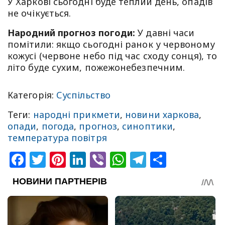
У Харкові сьогодні буде теплий день, опадів
не очікується.
Народний прогноз погоди:
У давні часи
помітили: якщо сьогодні ранок у червоному
кожусі (червоне небо під час сходу сонця), то
літо буде сухим, пожежонебезпечним.
Категорія:
Суспільство
Теги:
народні прикмети
,
новини харкова
,
опади
,
погода
,
прогноз
,
синоптики
,
температура повітря
Facebook
Twitter
Pinterest
LinkedIn
Viber
WhatsApp
Telegram
Share