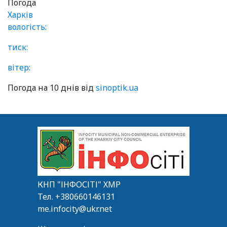
Погода
Харків
вологість:
тиск:
вітер:
Погода на 10 днів від
sinoptik.ua
КНП "ІНФОСІТІ" ХМР
Тел.
+380660146131
me.infocity@ukr.net