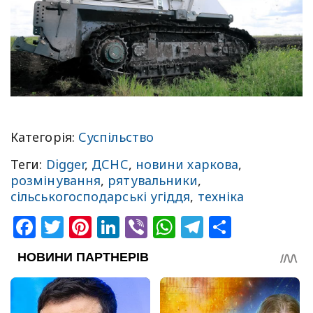
Категорія:
Суспільство
Теги:
Digger
,
ДСНС
,
новини харкова
,
розмінування
,
рятувальники
,
сільськогосподарські угіддя
,
техніка
Facebook
Twitter
Pinterest
LinkedIn
Viber
WhatsApp
Telegram
Share