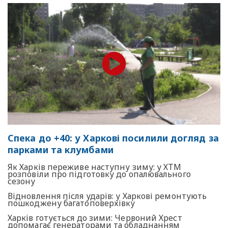
Спека до +40: у Харкові посилили догляд за
парками та клумбами
Як Харків переживе наступну зиму: у ХТМ
розповіли про підготовку до опалювального
сезону
Відновлення після ударів: у Харкові ремонтують
пошкоджену багатоповерхівку
Харків готується до зими: Червоний Хрест
допомагає генераторами та обладнанням