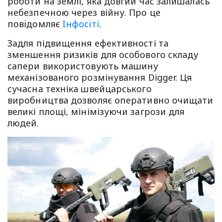
роботи на землі, яка довгий час залишалась
небезпечною через війну. Про це
повiдомляє
Iнфосiтi
.
Задля підвищення ефективності та
зменшення ризиків для особового складу
сапери використовують машину
механізованого розмінування Digger. Ця
сучасна техніка швейцарського
виробництва дозволяє оперативно очищати
великі площі, мінімізуючи загрози для
людей.