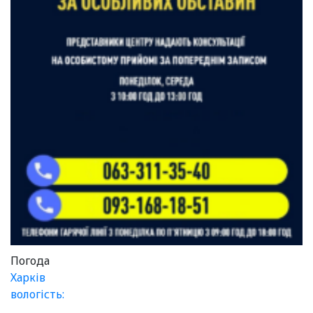
Погода
Харків
вологість: