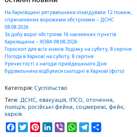
ОСТАННІ НОВИНИ
На Харківщині рятувальники ліквідували 12 пожеж,
спричинених ворожими обстрілами – ДСНС
08.08.2026
За добу ворог обстріляв 16 населених пунктів
Харківщини – ХОВА 08.08.2026
Гороскоп для всіх знаків Зодіаку на суботу, 8 серпня
Погода в Харкові на суботу, 8 серпня
Урочистості з нагоди прийдешнього Дня
будівельника відбулися сьогодні в Харкові (фото)
Категорія:
Суспільство
Теги:
ДСНС
,
евакуація
,
ІПСО
,
оточення
,
поліція
,
російські фейки
,
соцмережі
,
фейк
,
харків
Facebook
Twitter
Pinterest
LinkedIn
Viber
WhatsApp
Telegram
Share