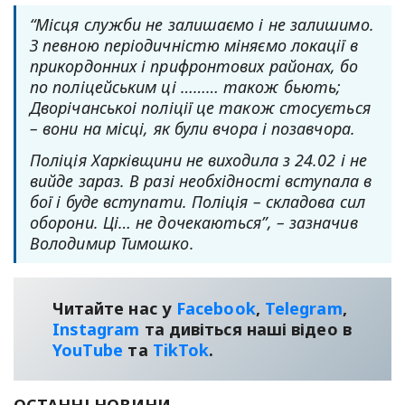
“Місця служби не залишаємо і не залишимо.
З певною періодичністю міняємо локації в
прикордонних і прифронтових районах, бо
по поліцейським ці ……… також бьють;
Дворічанськоі поліції це також стосується
– вони на місці, як були вчора і позавчора.
Поліція Харківщини не виходила з 24.02 і не
вийде зараз. В разі необхідності вступала в
бої і буде вступати. Поліція – складова сил
оборони. Ці… не дочекаються”, – зазначив
Володимир Тимошко.
Читайте нас у
Facebook
,
Telegram
,
Instagram
та дивіться наші відео в
YouТube
та
TikTok
.