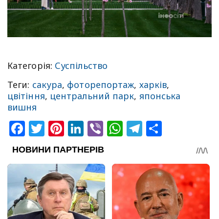
Категорія:
Суспільство
Теги:
сакура
,
фоторепортаж
,
харків
,
цвітіння
,
центральний парк
,
японська
вишня
Facebook
Twitter
Pinterest
LinkedIn
Viber
WhatsApp
Telegram
Share