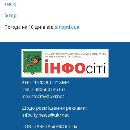
тиск:
вітер:
Погода на 10 днів від
sinoptik.ua
КНП "ІНФОСІТІ" ХМР
Тел.
+380660146131
me.infocity@ukr.net
Щодо розміщення реклами:
infocity.news@ukr.net
ТОВ «ГАЗЕТА «ІНФОСІТІ»