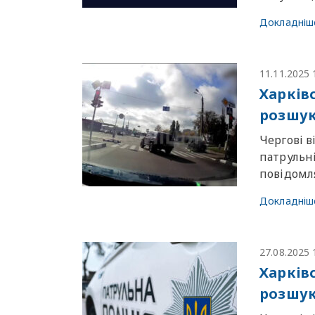
Докладніш
11.11.2025 
Харків
розшук
Чергові в
патрульн
повiдомля
Докладніш
27.08.2025 
Харків
розшук