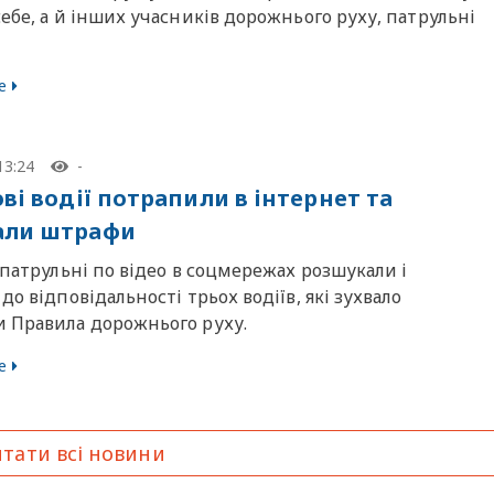
ебе, а й інших учасників дорожнього руху, патрульні
е
13:24
-
ві водії потрапили в інтернет та
али штрафи
 патрульні по відео в соцмережах розшукали і
до відповідальності трьох водіїв, які зухвало
 Правила дорожнього руху.
е
тати всі новини