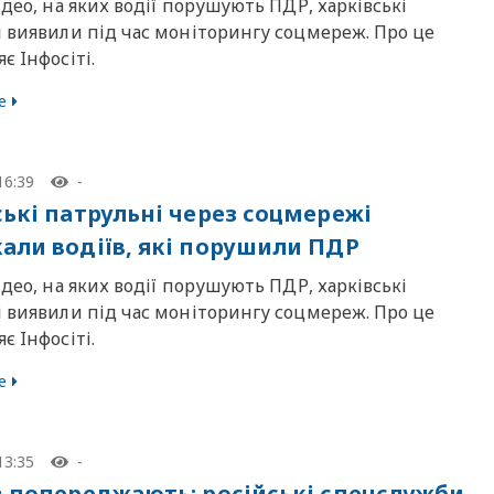
ідео, на яких водії порушують ПДР, харківські
і виявили під час моніторингу соцмереж. Про це
є Iнфосiтi.
е
16:39
-
ські патрульні через соцмережі
али водіїв, які порушили ПДР
ідео, на яких водії порушують ПДР, харківські
і виявили під час моніторингу соцмереж. Про це
є Iнфосiтi.
е
13:35
-
в попереджають: російські спецслужби