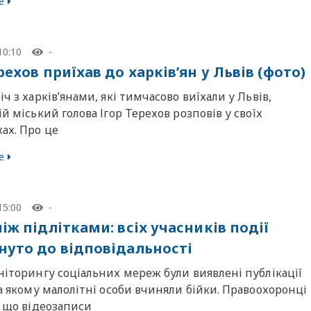
е
10:10
-
рехов приїхав до харків’ян у Львів (фото)
іч з харків’янами, які тимчасово виїхали у Львів,
ій міський голова Ігор Терехов розповів у своїх
ах. Про це
е
15:00
-
іж підлітками: всіх учасників події
нуто до відповідальності
ніторингу соціальних мереж були виявлені публікації
на якому малолітні особи вчиняли бійки. Правоохоронці
, що відеозаписи