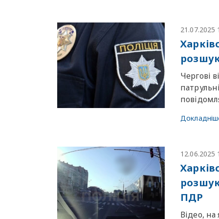
21.07.2025 
Харків
розшук
Чергові в
патрульн
повiдомля
Докладніш
12.06.2025 
Харків
розшук
ПДР
Відео, на