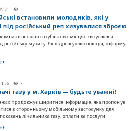
09:31
-
йські встановили молодиків, які у
і під російський реп хизувалися зброєю
 компанія юнаків в публічних місцях хизувалася
д російську музику. Як відреагувала поліція, інформує
е
11:56
-
чі газу у м. Харків — будьте уважні!
ежах продовжує ширитися інформація, яка пропонує
атися в сторонньому мобільному застосунку для
показань лічильника газу, оплати за послуги
е