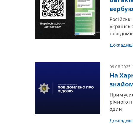
вербую
Російськ
українськ
повiдомля
Докладніш
09.08.2025 
На Хар
знайом
Примусили
річного п
один
Докладніш