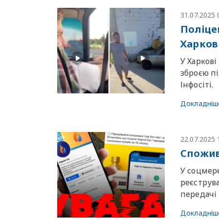
31.07.2025 
Поліце
Харков
У Харкові
зброєю пі
Інфосіті.
Докладніш
22.07.2025 
Спожива
У соцмер
реєструв
передачі 
Докладніш