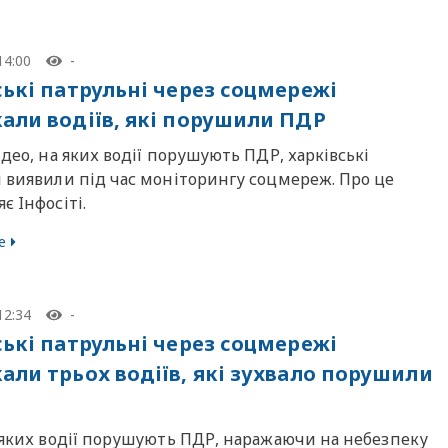
14:00
-
ські патрульні через соцмережі
али водіїв, які порушили ПДР
ідео, на яких водії порушують ПДР, харківські
і виявили під час моніторингу соцмереж. Про це
є Iнфосiтi.
е
12:34
-
ські патрульні через соцмережі
али трьох водіїв, які зухвало порушили
 яких водії порушують ПДР, наражаючи на небезпеку