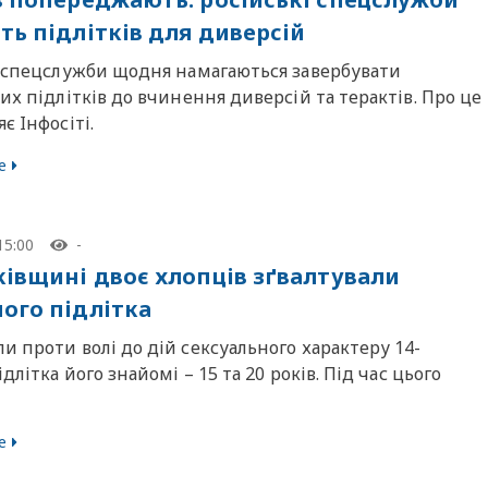
ть підлітків для диверсій
і спецслужби щодня намагаються завербувати
их підлітків до вчинення диверсій та терактів. Про це
є Iнфосiтi.
е
15:00
-
ківщині двоє хлопців зґвалтували
ого підлітка
 проти волі до дій сексуального характеру 14-
ідлітка його знайомі – 15 та 20 років. Під час цього
е