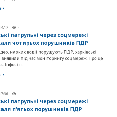
е
14:17
-
ські патрульні через соцмережі
али чотирьох порушників ПДР
ідео, на яких водії порушують ПДР, харківські
і виявили під час моніторингу соцмереж. Про це
є Iнфосiтi.
е
17:36
-
ські патрульні через соцмережі
али п’ятьох порушників ПДР