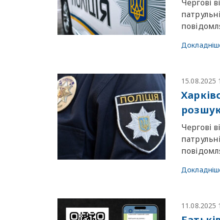
Чергові в
патрульн
повiдомля
Докладніш
15.08.2025 
Харків
розшук
Чергові в
патрульн
повiдомля
Докладніш
11.08.2025 
Батькі