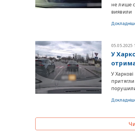
не лише с
виявили
Докладніш
05.05.2025 
У Харко
отрим
У Харкові
притягли 
порушили
Докладніш
Чи