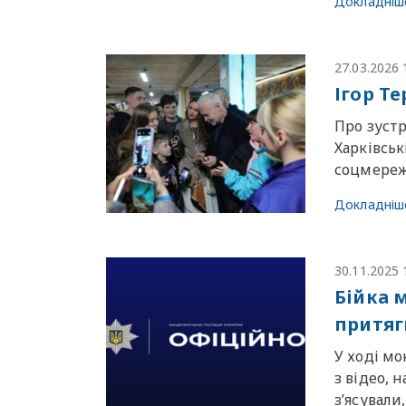
Докладніш
27.03.2026 
Ігор Те
Про зустр
Харківськ
соцмереж
Докладніш
30.11.2025 
Бійка м
притяг
У ході мо
з відео, 
зʼясували