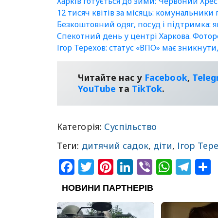
Харків готується до зими: Червоний Хре
12 тисяч квітів за місяць: комунальники
Безкоштовний одяг, посуд і підтримка: 
Спекотний день у центрі Харкова. Фото
Ігор Терехов: статус «ВПО» має зникнути
Читайте нас у
Facebook
,
Tele
YouТube
та
TikTok
.
Категорія:
Суспільство
Теги:
дитячий садок
,
діти
,
Ігор Тер
Facebook
Twitter
Pinterest
LinkedIn
Viber
What
Tel