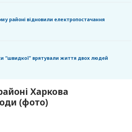
ому районі відновили електропостачання
ки “швидкої” врятували життя двох людей
районі Харкова
оди (фото)