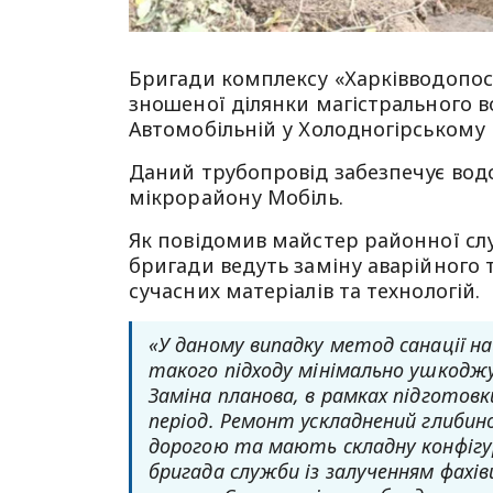
Бригади комплексу «Харківводопос
зношеної ділянки магістрального 
Автомобільній у Холодногірському 
Даний трубопровід забезпечує вод
мікрорайону Мобіль.
Як повідомив майстер районної сл
бригади ведуть заміну аварійного 
сучасних матеріалів та технологій.
«У даному випадку метод санації н
такого підходу мінімально ушкодж
Заміна планова, в рамках підготовки
період. Ремонт ускладнений глибин
дорогою та мають складну конфігу
бригада служби із залученням фахівц