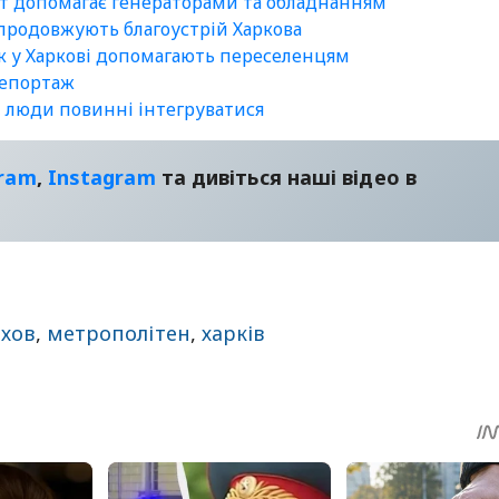
ст допомагає генераторами та обладнанням
 продовжують благоустрій Харкова
як у Харкові допомагають переселенцям
репортаж
, люди повинні інтегруватися
gram
,
Instagram
та дивіться наші відео в
ехов
,
метрополітен
,
харків
sApp
egram
Share