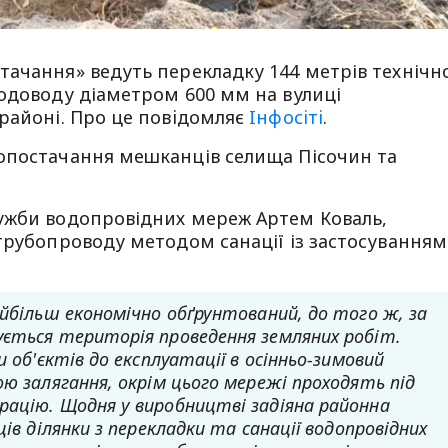
тачання» ведуть перекладку 144 метрів технічн
водоводу діаметром 600 мм на вулиці
районі. Про це повiдомляє
Iнфосiтi
.
опостачання мешканців селища Пісочин та
ужби водопровідних мереж Артем Коваль,
трубопроводу методом санації із застосуванням
айбільш економічно обґрунтований, до того ж, за
ується територія проведення земляних робіт.
 об'єктів до експлуатації в осінньо-зимовий
ою залягання, окрім цього мережі проходять під
рацію. Щодня у виробництві задіяна районна
ів ділянки з перекладки та санації водопровідних