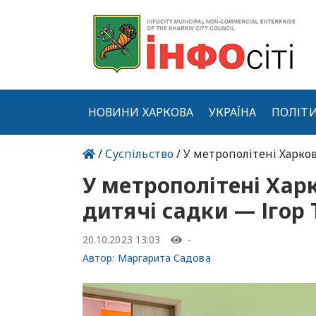
НОВИНИ ХАРКОВА
УКРАЇНА
ПОЛІТ
/
Суспільство
/ У метрополітені Харко
У метрополітені Хар
дитячі садки — Ігор 
20.10.2023 13:03
-
Автор:
Маргарита Садова