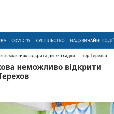
ИКА
COVID-19
СУСПІЛЬСТВО
НАДЗВИЧАЙНІ ПОДІЇ
ва неможливо відкрити дитячі садки — Ігор Терехов
кова неможливо відкрити
Терехов