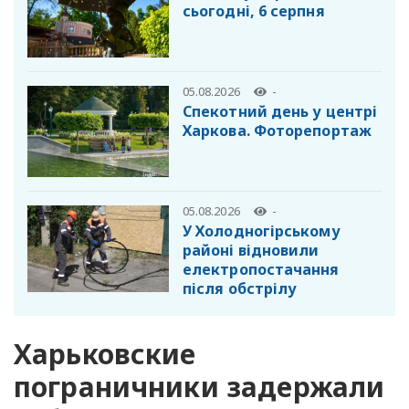
сьогодні, 6 серпня
05.08.2026
-
Спекотний день у центрі
Харкова. Фоторепортаж
05.08.2026
-
У Холодногірському
районі відновили
електропостачання
після обстрілу
Харьковские
пограничники задержали