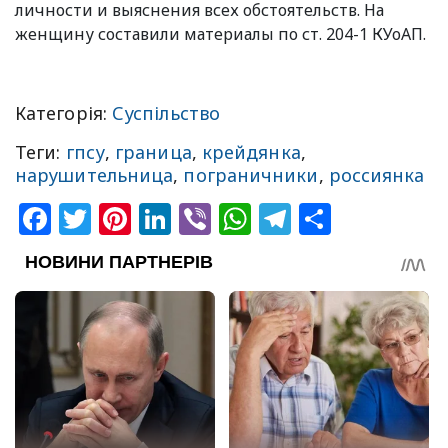
личности и выяснения всех обстоятельств. На
женщину составили материалы по ст. 204-1 КУоАП.
Категорія:
Суспільство
Теги:
гпсу
,
граница
,
крейдянка
,
нарушительница
,
пограничники
,
россиянка
Facebook
Twitter
Pinterest
LinkedIn
Viber
WhatsApp
Telegram
Share