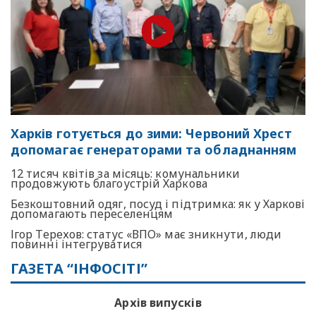
Харків готується до зими: Червоний Хрест
допомагає генераторами та обладнанням
12 тисяч квітів за місяць: комунальники
продовжують благоустрій Харкова
Безкоштовний одяг, посуд і підтримка: як у Харкові
допомагають переселенцям
Ігор Терехов: статус «ВПО» має зникнути, люди
повинні інтегруватися
ГАЗЕТА “ІНФОСІТІ”
Архів випусків