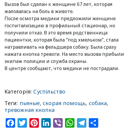
Вызов был сделан к женщине 67 лет, которая
жаловалась на боль в животе.
После осмотра медики предложили женщине
госпитализацию в профильный стационар, но
получили отказ. В это время родственница
пациентки, которая была “под хмельком”, стала
натравливать на фельдшера собаку. Была сразу
нажата кнопка тревоги. На место вызова прибыли
экипаж полиции и служба охраны.
В центре сообщают, что медики не пострадали.
Категорія:
Суспільство
Теги:
пьяные
,
скорая помощь
,
собака
,
тревожная кнопка
Facebook
Twitter
Pinterest
LinkedIn
Viber
WhatsApp
Telegram
Share