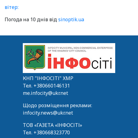
вітер:
Погода на 10 днів від
sinoptik.ua
КНП "ІНФОСІТІ" ХМР
Тел.
+380660146131
me.infocity@ukr.net
Щодо розміщення реклами:
infocity.news@ukr.net
ТОВ «ГАЗЕТА «ІНФОСІТІ»
Тел.
+380668323770