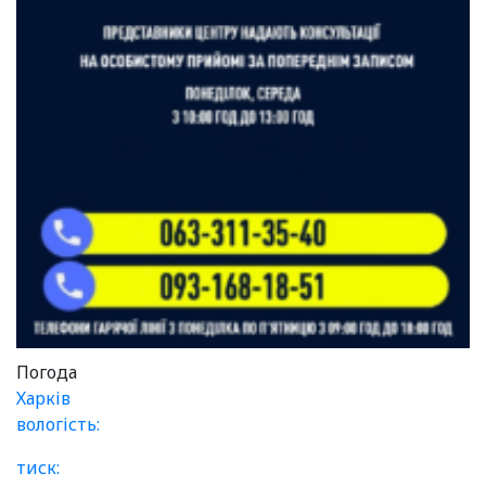
Погода
Харків
вологість:
тиск: