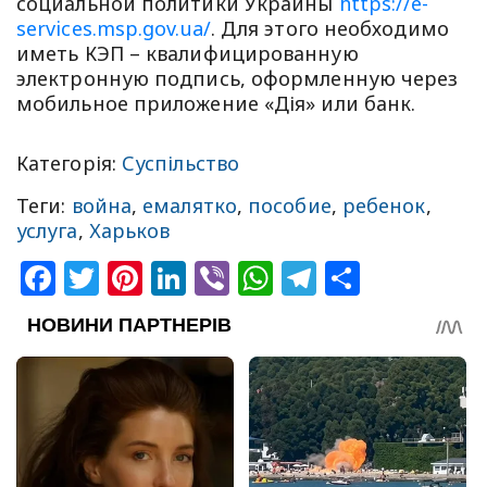
социальной политики Украины
https://e-
services.msp.gov.ua/
. Для этого необходимо
иметь КЭП – квалифицированную
электронную подпись, оформленную через
мобильное приложение «Дія» или банк.
Категорія:
Суспільство
Теги:
война
,
емалятко
,
пособие
,
ребенок
,
услуга
,
Харьков
Facebook
Twitter
Pinterest
LinkedIn
Viber
WhatsApp
Telegram
Share