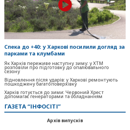
Спека до +40: у Харкові посилили догляд за
парками та клумбами
Як Харків переживе наступну зиму: у ХТМ
розповіли про підготовку до опалювального
сезону
Відновлення після ударів: у Харкові ремонтують
пошкоджену багатоповерхівку
Харків готується до зими: Червоний Хрест
допомагає генераторами та обладнанням
ГАЗЕТА “ІНФОСІТІ”
Архів випусків