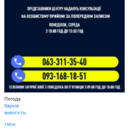
Погода
Харків
вологість:
тиск: