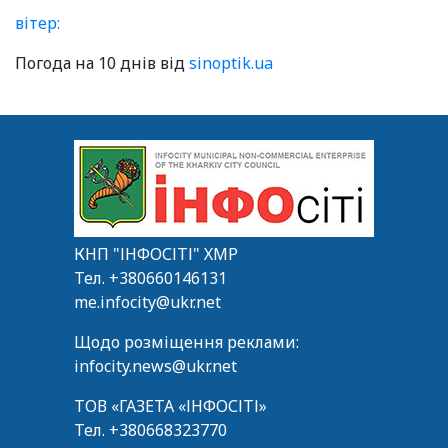
вітер:
Погода на 10 днів від
sinoptik.ua
КНП "ІНФОСІТІ" ХМР
Тел.
+380660146131
me.infocity@ukr.net
Щодо розміщення реклами:
infocity.news@ukr.net
ТОВ «ГАЗЕТА «ІНФОСІТІ»
Тел.
+380668323770