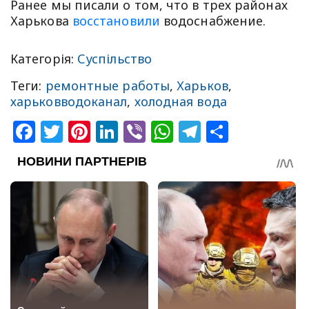
Ранее мы писали о том, что в трех районах
Харькова
восстановили
водоснабжение.
Категорія:
Суспільство
Теги:
ремонтные работы
,
Харьков
,
харьковводоканал
,
холодная вода
Facebook
Twitter
Pinterest
LinkedIn
Viber
WhatsApp
Telegram
Share