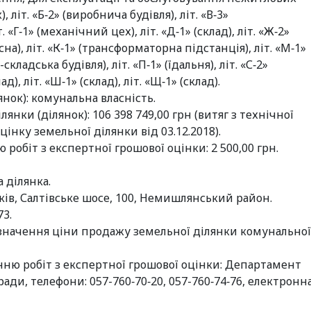
 літ. «Б‑2» (виробнича будівля), літ. «В‑3»
«Г‑1» (механічний цех), літ. «Д‑1» (склад), літ. «Ж‑2»
сосна), літ. «К‑1» (трансформаторна підстанція), літ. «М‑1»
кладська будівля), літ. «П‑1» (їдальня), літ. «С‑2»
лад), літ. «Ш‑1» (склад), літ. «Щ‑1» (склад).
нок): комунальна власність.
нки (ділянок): 106 398 749,00 грн (витяг з технічної
нку земельної ділянки від 03.12.2018).
робіт з експертної грошової оцінки: 2 500,00 грн.
 ділянка.
ків, Салтівське шосе, 100, Немишлянський район.
73.
значення ціни продажу земельної ділянки комунальної
ню робіт з експертної грошової оцінки: Департамент
ади, телефони: 057-760‑70‑20, 057-760‑74‑76, електронн