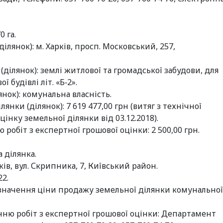
0 га.
лянок): м. Харків, просп. Московський, 257,
ділянок): землі житлової та громадської забудови, для
 будівлі літ. «Б‑2».
нок): комунальна власність.
нки (ділянок): 7 619 477,00 грн (витяг з технічної
нку земельної ділянки від 03.12.2018).
робіт з експертної грошової оцінки: 2 500,00 грн.
 ділянка.
ів, вул. Скрипника, 7, Київський район.
22.
значення ціни продажу земельної ділянки комунальної
ню робіт з експертної грошової оцінки: Департамент