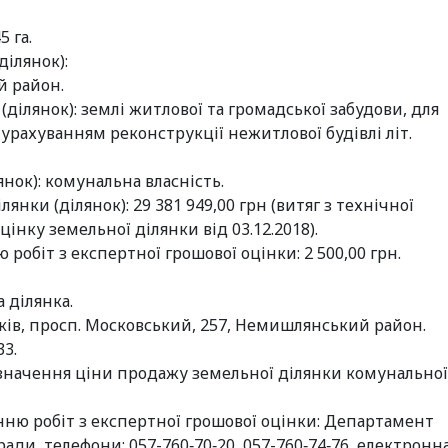
5 га.
ділянок):
ий район.
ділянок): землі житлової та громадської забудови, для
урахуванням реконструкції нежитлової будівлі літ.
нок): комунальна власність.
нки (ділянок): 29 381 949,00 грн (витяг з технічної
нку земельної ділянки від 03.12.2018).
робіт з експертної грошової оцінки: 2 500,00 грн.
 ділянка.
рків, просп. Московський, 257, Немишлянський район.
33.
значення ціни продажу земельної ділянки комунальної
ню робіт з експертної грошової оцінки: Департамент
ади, телефони: 057-760‑70‑20, 057-760‑74‑76, електронн