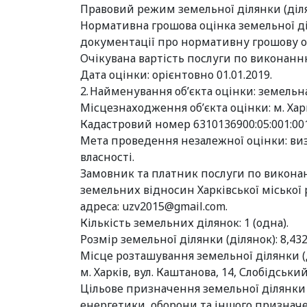
Правовий режим земельної ділянки (діля
Нормативна грошова оцінка земельної діля
документації про нормативну грошову оці
Очікувана вартість послуги по виконанню 
Дата оцінки: орієнтовно 01.01.2019.
2. Найменування об’єкта оцінки: земельна
Місцезнаходження об’єкта оцінки: м. Харк
Кадастровий номер 6310136900:05:001:00
Мета проведення незалежної оцінки: ви
власності.
Замовник та платник послуги по виконан
земельних відносин Харківської міської р
адреса:
uzv2015@gmail.com
.
Кількість земельних ділянок: 1 (одна).
Розмір земельної ділянки (ділянок): 8,432
Місце розташування земельної ділянки (
м. Харків, вул. Каштанова, 14, Слобідськи
Цільове призначення земельної ділянки (
енергетики, оборони та іншого призначе