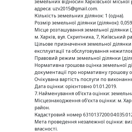
земельних відносин Харківської міської р
адреса:
uzv2015@gmail.com
.
Кількість земельних ділянок: 1 (одна).
Розмір земельної ділянки (ділянок): 0,059
Місце розташування земельної ділянки (
м. Харків, вул. Скрипника, 7, Київський р
Цільове призначення земельної ділянки (
експлуатації та обслуговування нежитлової
Правовий режим земельної ділянки (діля
Нормативна грошова оцінка земельної діля
документації про нормативну грошову оці
Очікувана вартість послуги по виконанню 
Дата оцінки: орієнтовно 01.01.2019.
7. Найменування об’єкта оцінки: земельна
Місцезнаходження об’єкта оцінки: м. Хар
район.
Кадастровий номер 6310137200:04:035:01
Мета проведення незалежної оцінки: ви
власності.