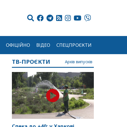
ОФІЦІЙНО
ВІДЕО
СПЕЦПРОЄКТИ
ТВ-ПРОЄКТИ
Архів випусків
Спека до +40: у Харкові