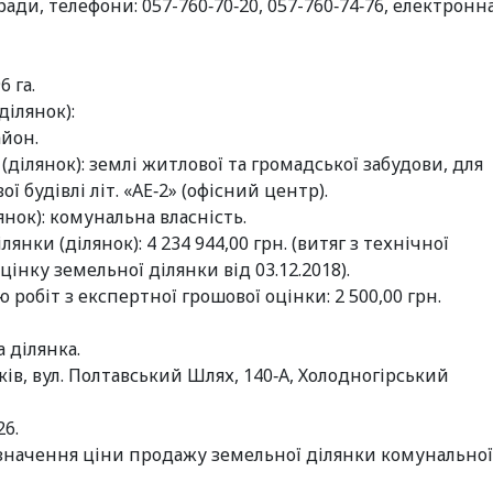
ади, телефони: 057-760‑70‑20, 057-760‑74‑76, електронн
6 га.
ділянок):
айон.
ділянок): землі житлової та громадської забудови, для
 будівлі літ. «АЕ‑2» (офісний центр).
нок): комунальна власність.
нки (ділянок): 4 234 944,00 грн. (витяг з технічної
нку земельної ділянки від 03.12.2018).
робіт з експертної грошової оцінки: 2 500,00 грн.
 ділянка.
ків, вул. Полтавський Шлях, 140‑А, Холодногірський
26.
значення ціни продажу земельної ділянки комунальної