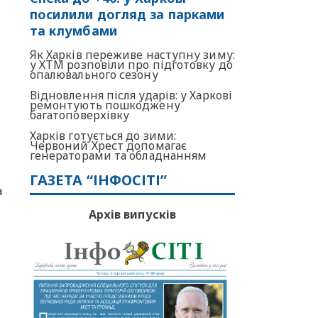
посилили догляд за парками
та клумбами
Як Харків переживе наступну зиму:
у ХТМ розповіли про підготовку до
опалювального сезону
Відновлення після ударів: у Харкові
ремонтують пошкоджену
багатоповерхівку
Харків готується до зими:
Червоний Хрест допомагає
генераторами та обладнанням
ГАЗЕТА “ІНФОСІТІ”
а
Архів випусків