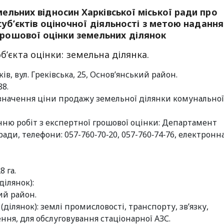
ьних відносин Харківської міської ради про
уб’єктів оціночної діяльності з метою надання
грошової оцінки земельних ділянок
б’єкта оцінки: земельна ділянка.
в, вул. Греківська, 25, Основ’янський район.
88.
значення ціни продажу земельної ділянки комунальної
ню робіт з експертної грошової оцінки: Департамент
ади, телефони: 057-760‑70‑20, 057-760‑74‑76, електронн
8 га.
ділянок):
кий район.
ділянок): землі промисловості, транспорту, зв’язку,
ння, для обслуговування стаціонарної АЗС.