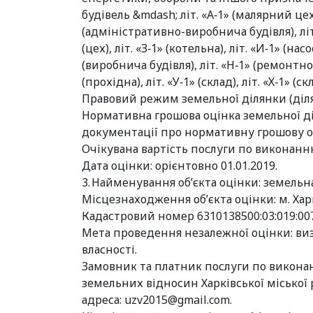
будівель &mdash; літ. «А‑1» (малярний цех),
(адміністративно-виробнича будівля), літ. 
(цех), літ. «З‑1» (котельна), літ. «И‑1» (на
(виробнича будівля), літ. «Н‑1» (ремонтно-с
(прохідна), літ. «У‑1» (склад), літ. «Х‑1» (ск
Правовий режим земельної ділянки (діля
Нормативна грошова оцінка земельної діля
документації про нормативну грошову оці
Очікувана вартість послуги по виконанню 
Дата оцінки: орієнтовно 01.01.2019.
3. Найменування об’єкта оцінки: земельна
Місцезнаходження об’єкта оцінки: м. Хар
Кадастровий номер 6310138500:03:019:00
Мета проведення незалежної оцінки: ви
власності.
Замовник та платник послуги по виконан
земельних відносин Харківської міської р
адреса:
uzv2015@gmail.com
.