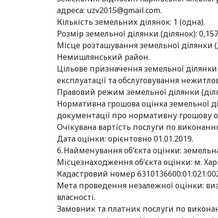
адреса:
uzv2015@gmail.com
.
Кількість земельних ділянок: 1 (одна).
Розмір земельної ділянки (ділянок): 0,157
Місце розташування земельної ділянки (ді
Немишлянський район.
Цільове призначення земельної ділянки (
експлуатації та обслуговування нежитлової
Правовий режим земельної ділянки (діля
Нормативна грошова оцінка земельної діля
документації про нормативну грошову оці
Очікувана вартість послуги по виконанню 
Дата оцінки: орієнтовно 01.01.2019.
6. Найменування об’єкта оцінки: земельна
Місцезнаходження об’єкта оцінки: м. Харк
Кадастровий номер 6310136600:01:021:00
Мета проведення незалежної оцінки: ви
власності.
Замовник та платник послуги по виконан