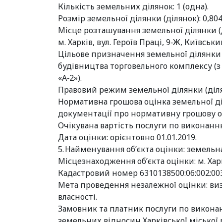
Кількість земельних ділянок: 1 (одна).
Розмір земельної ділянки (ділянок): 0,804
Місце розташування земельної ділянки (
м. Харків, вул. Героїв Праці, 9‑Ж, Київськ
Цільове призначення земельної ділянки (
будівництва торговельного комплексу (з 
«А‑2»).
Правовий режим земельної ділянки (діля
Нормативна грошова оцінка земельної діля
документації про нормативну грошову оці
Очікувана вартість послуги по виконанню 
Дата оцінки: орієнтовно 01.01.2019.
5. Найменування об’єкта оцінки: земельна
Місцезнаходження об’єкта оцінки: м. Ха
Кадастровий номер 6310138500:06:002:00
Мета проведення незалежної оцінки: ви
власності.
Замовник та платник послуги по виконан
земельних відносин Харківської міської р