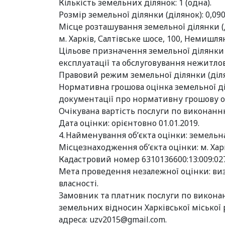
Кількість земельних ділянок: 1 (одна).
Розмір земельної ділянки (ділянок): 0,090
Місце розташування земельної ділянки (
м. Харків, Салтівське шосе, 100, Немишл
Цільове призначення земельної ділянки (
експлуатації та обслуговування нежитлової
Правовий режим земельної ділянки (діля
Нормативна грошова оцінка земельної діля
документації про нормативну грошову оці
Очікувана вартість послуги по виконанню 
Дата оцінки: орієнтовно 01.01.2019.
4. Найменування об’єкта оцінки: земельна
Місцезнаходження об’єкта оцінки: м. Харкі
Кадастровий номер 6310136600:13:009:02
Мета проведення незалежної оцінки: ви
власності.
Замовник та платник послуги по виконан
земельних відносин Харківської міської р
адреса:
uzv2015@gmail.com
.