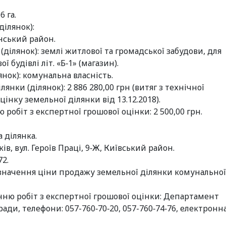
6 га.
ділянок):
янський район.
ділянок): землі житлової та громадської забудови, для
 будівлі літ. «Б‑1» (магазин).
нок): комунальна власність.
нки (ділянок): 2 886 280,00 грн (витяг з технічної
нку земельної ділянки від 13.12.2018).
робіт з експертної грошової оцінки: 2 500,00 грн.
 ділянка.
в, вул. Героїв Праці, 9‑Ж, Київський район.
72.
значення ціни продажу земельної ділянки комунальної
ню робіт з експертної грошової оцінки: Департамент
ади, телефони: 057-760‑70‑20, 057-760‑74‑76, електронн