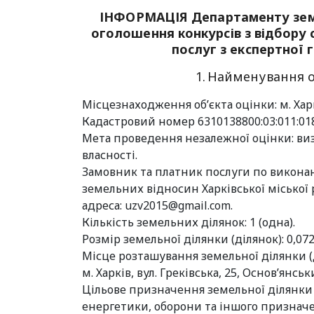
ІНФОРМАЦІЯ Департаменту земел
оголошення конкурсів з відбору с
послуг з експертної 
1. Найменування о
Місцезнаходження об’єкта оцінки: м. Харкі
Кадастровий номер 6310138800:03:011:01
Мета проведення незалежної оцінки: ви
власності.
Замовник та платник послуги по виконан
земельних відносин Харківської міської р
адреса:
uzv2015@gmail.com
.
Кількість земельних ділянок: 1 (одна).
Розмір земельної ділянки (ділянок): 0,072
Місце розташування земельної ділянки (
м. Харків, вул. Греківська, 25, Основ’янсь
Цільове призначення земельної ділянки (
енергетики, оборони та іншого призначе