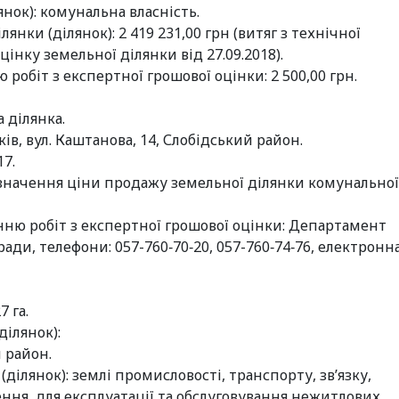
нок): комунальна власність.
нки (ділянок): 2 419 231,00 грн (витяг з технічної
нку земельної ділянки від 27.09.2018).
робіт з експертної грошової оцінки: 2 500,00 грн.
 ділянка.
ів, вул. Каштанова, 14, Слобідський район.
17.
значення ціни продажу земельної ділянки комунальної
ню робіт з експертної грошової оцінки: Департамент
ади, телефони: 057-760‑70‑20, 057-760‑74‑76, електронн
7 га.
ділянок):
й район.
ділянок): землі промисловості, транспорту, зв’язку,
ння, для експлуатації та обслуговування нежитлових