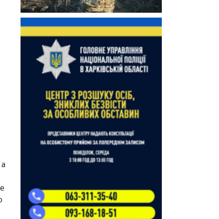
 а
те
о