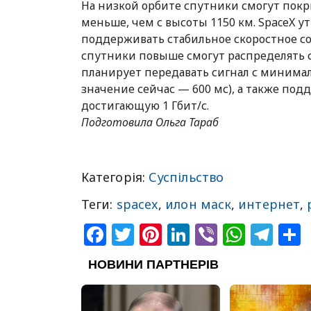
На низкой орбите спутники смогут пок
меньше, чем с высоты 1150 км. SpaceX 
поддерживать стабильное скоростное со
спутники повыше смогут распределять с
планирует передавать сигнал с минима
значение сейчас — 600 мс), а также по
достигающую 1 Гбит/с.
Подготовила Ольга Тараб
Категорія:
Суспільство
Теги:
spacex
,
илон маск
,
интернет
,
Facebook
Twitter
Pinterest
LinkedIn
Viber
What
Tel