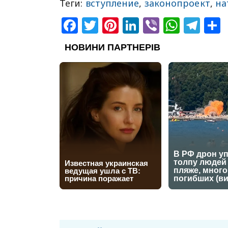
Теги:
вступление
,
законопроект
,
на
Facebook
Twitter
Pinterest
LinkedIn
Viber
What
Tel