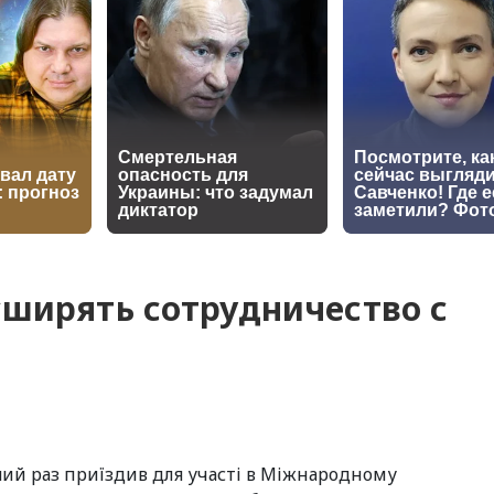
сширять сотрудничество с
рший раз приїздив для участі в Міжнародному