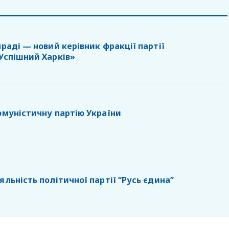
лраді — новий керівник фракції партії
 Успішний Харків»
омуністичну партію України
яльність політичної партії “Русь єдина”