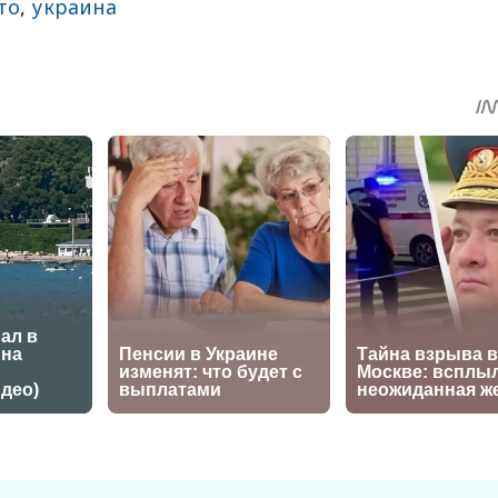
то
,
украина
sApp
egram
Share