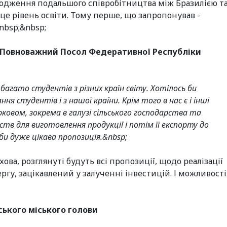
годження подальшого співробітництва між Бразилією т
 це рівень освіти. Тому перше, що запропонував -
&nbsp;&nbsp;
 Повноважний Посол Федеративної Республіки
 багато студентів з різних країн світу. Хотілось би
я студентів і з нашої країни. Крім того в нас є і інші
овом, зокрема в галузі сільського господарства та
ств для виготовлення продукції і потім її експорту до
би дуже цікава пропозиція.&nbsp;
ова, розглянуті будуть всі пропозиції, щодо реалізації
ергу, зацікавлений у залученні інвестицій. І можливості
ського міського голови