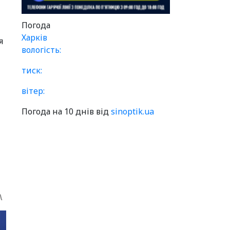
Погода
Харків
я
вологість:
тиск:
вітер:
Погода на 10 днів від
sinoptik.ua