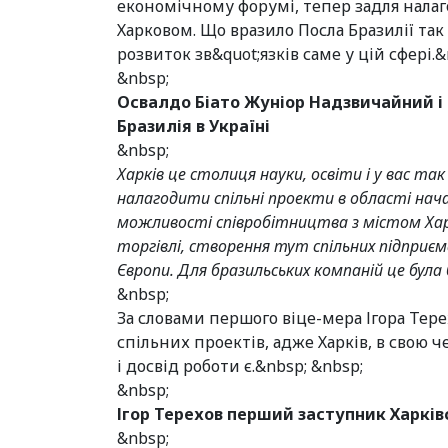
економічному форумі, тепер задля нала
Харковом. Що вразило Посла Бразилії так
розвиток зв&quot;язків саме у цій сфері.
&nbsp;
Освалдо Біато Жуніор Надзвичайний і
Бразилія в Україні
&nbsp;
Харків це столиця науки, освіти і у вас так
налагодити спільні проекти в області начанн
можливості співробітництва з містом Харк
торгівлі, створення тут спільних підприєм
Європи. Для бразильських компаній це була 
&nbsp;
За словами першого віце-мера Ігора Терех
спільних проектів, адже Харків, в свою ч
і досвід роботи є.&nbsp; &nbsp;
&nbsp;
Ігор Терехов перший заступник Харків
&nbsp;