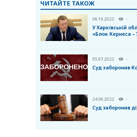
ЧИТАЙТЕ ТАКОЖ
06.10.2022
-
У Харківській об
«Блок Кернеса –
05.07.2022
-
️Суд заборонив К
24.06.2022
-
Суд заборонив ді