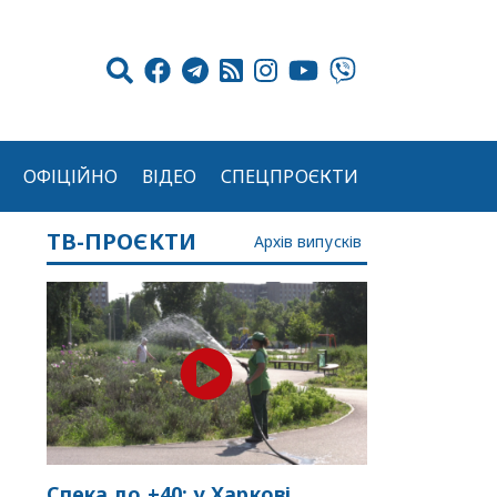
ОФІЦІЙНО
ВІДЕО
СПЕЦПРОЄКТИ
ТВ-ПРОЄКТИ
Архів випусків
Спека до +40: у Харкові