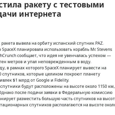
стила ракету с тестовыми
дачи интернета
 ракета вывела на орбиту испанский спутник PAZ.
 SpaceX планировала использовать корабль Mr. Stevens
echCrunch сообщает, что идея не увенчалась успехом —
отен метров и упал неповрежденным в воду.
ду, в рамках которого SpaceX планирует вывести на
0 спутников, которые целиком покроют планету
ек $1 млрд от Google и Fidelity.
 спутники будут расположены на высоте около 1150 км,
. Однако после подачи заявки в Федеральную комиссию
ланирует разместить большую часть спутников на высо
остационарных спутников располагаются на высоте окол