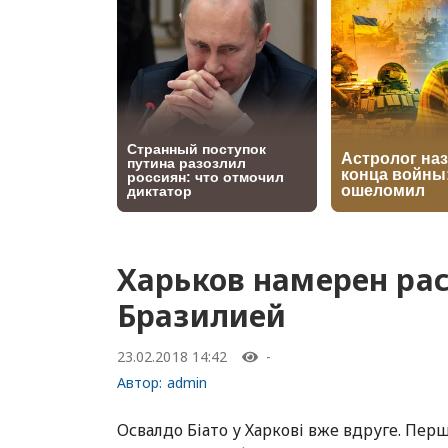
Харьков намерен ра
Бразилией
23.02.2018 14:42
-
Автор:
admin
Освалдо Біато у Харкові вже вдруге. Пе