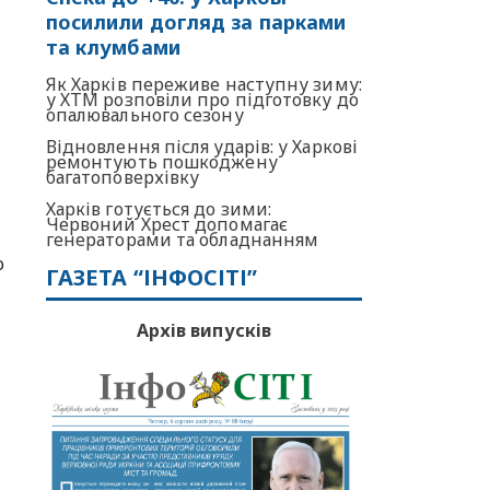
посилили догляд за парками
та клумбами
Як Харків переживе наступну зиму:
у ХТМ розповіли про підготовку до
опалювального сезону
Відновлення після ударів: у Харкові
ремонтують пошкоджену
багатоповерхівку
Харків готується до зими:
Червоний Хрест допомагає
генераторами та обладнанням
о
ГАЗЕТА “ІНФОСІТІ”
Архів випусків