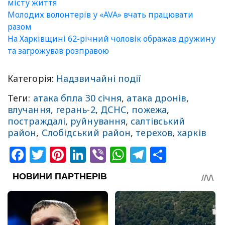
місту життя
Молодих волонтерів у «AVA» вчать працювати
разом
На Харківщині 62-річний чоловік ображав дружину
та загрожував розправою
Категорія:
Надзвичайні події
Теги:
атака бпла 30 січня
,
атака дронів
,
влучання
,
герань-2
,
ДСНС
,
пожежа
,
постраждалі
,
руйнування
,
салтівський
район
,
Слобідський район
,
терехов
,
харків
Facebook
Twitter
Pinterest
LinkedIn
Viber
WhatsApp
Telegram
Share