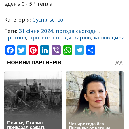
вдень 0 - 5 ° тепла.
Категорія:
Суспільство
Теги:
31 січня 2024
,
погода сьогодні
,
прогноз
,
прогноз погоди
,
харків
,
харківщина
Facebook
Twitter
Pinterest
LinkedIn
Viber
WhatsApp
Telegram
Share