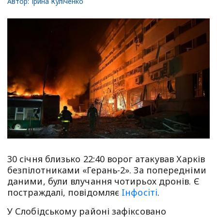
Автор:
Ірина Куліченко
30 січня близько 22:40 ворог атакував Харків
безпілотниками «Герань-2». За попередніми
даними, були влучання чотирьох дронів. Є
постраждалі, повідомляє
Iнфосiтi
.
У Слобідському районі зафіксовано