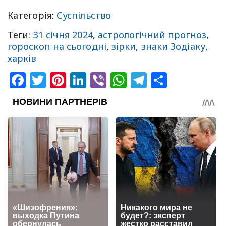
Категорія:
Суспільство
Теги:
31 січня 2024
,
астрологічний прогноз
,
гороскоп на сьогодні
,
зірки
,
знаки Зодіаку
,
харків
Facebook
Twitter
Pinterest
LinkedIn
Viber
WhatsApp
Telegram
Share