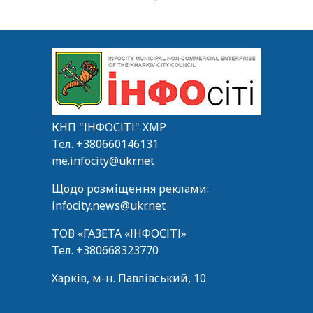
КНП "ІНФОСІТІ" ХМР
Тел.
+380660146131
me.infocity@ukr.net
Щодо розміщення реклами:
infocity.news@ukr.net
ТОВ «ГАЗЕТА «ІНФОСІТІ»
Тел.
+380668323770
Харків, м-н. Павлівський, 10