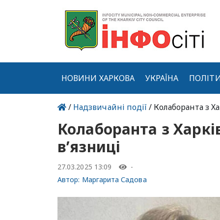
НОВИНИ ХАРКОВА
УКРАЇНА
ПОЛІТ
/
Надзвичайні події
/ Колаборанта з Х
Колаборанта з Харкі
в’язниці
27.03.2025 13:09
-
Автор:
Маргарита Садова