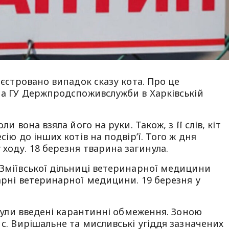
реєстровано випадок сказу кота. Про це
а ГУ Держпродспоживслужби в Харківській
ли вона взяла його на руки. Також, з її слів, кіт
сію до інших котів на подвір’ї. Того ж дня
ходу. 18 березня тварина загинула.
 Зміївської дільниці ветеринарної медицини
карні ветеринарної медицини. 19 березня у
у були введені карантинні обмеження. Зоною
 с. Вирішальне та мисливські угіддя зазначених