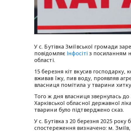
У с. Бутівка Зміївської громади за
повідомляє
Інфосіті
з посиланням н
області.
15 березня кіт вкусив господарку, ко
вживав їжу, пив воду, проявляв агре
власниця помітила у тварини хитку 
Того ж дня власниця звернулась до
Харківської обласної державної лі
тварини було підтверджено сказ.
У с. Бутівка з 20 березня 2025 рок
спостереження визначено: м. Зміїв,