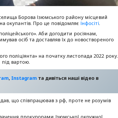
ї селища Борова Ізюмського району місцевий
а окупантів. Про це повідомляє
Інфосіті
.
поліцейського». Аби догодити росіянам,
имував осіб та доставляв їх до новоствореного
о поліціянта» на початку листопада 2022 року
 під вартою.
gram
,
Instagram
та дивіться наші відео в
дав, що співпрацював з рф, проте не розумів
вачення прокурорами Ізюмської окружної