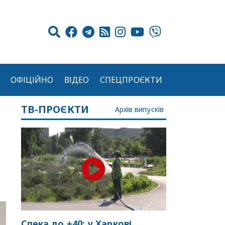
ОФІЦІЙНО
ВІДЕО
СПЕЦПРОЄКТИ
ТВ-ПРОЄКТИ
Архів випусків
Спека до +40: у Харкові