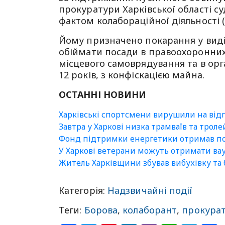
прокуратури Харківської області с
фактом колабораційної діяльності (ч.
Йому призначено покарання у виді 
обіймати посади в правоохоронних 
місцевого самоврядування та в орг
12 років, з конфіскацією майна.
ОСТАННІ НОВИНИ
Харківські спортсмени вирушили на відп
Завтра у Харкові низка трамваїв та трол
Фонд підтримки енергетики отримав пон
У Харкові ветерани можуть отримати вау
Житель Харківщини збував вибухівку та 
Категорія:
Надзвичайні події
Теги:
Борова
,
колаборант
,
прокура