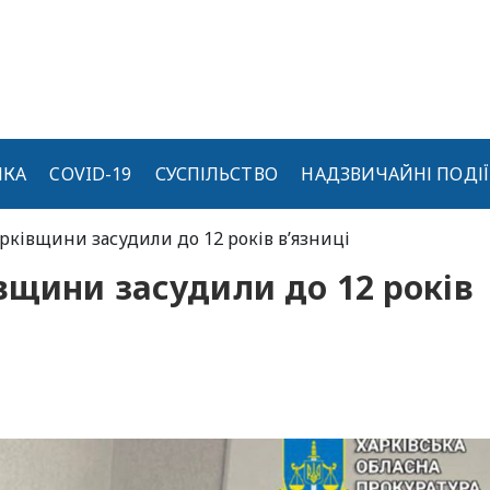
ИКА
COVID-19
СУСПІЛЬСТВО
НАДЗВИЧАЙНІ ПОДІЇ
арківщини засудили до 12 років в’язниці
вщини засудили до 12 років