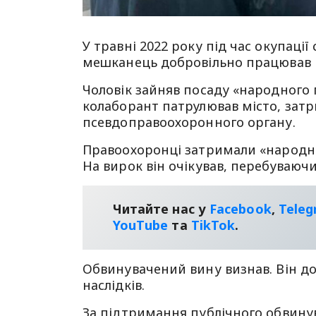
У травні 2022 року під час окупаці
мешканець добровільно працював н
Чоловік зайняв посаду «народного 
колаборант патрулював місто, затр
псевдоправоохоронного органу.
Правоохоронці затримали «народног
На вирок він очікував, перебуваючи
Читайте нас у
Facebook
,
Tele
YouТube
та
TikTok
.
Обвинувачений вину визнав. Він до
наслідків.
За підтримання публічного обвину