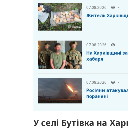
07.08.2026
-
Житель Харківщи
07.08.2026
-
На Харківщині з
хабаря
07.08.2026
-
Росіяни атакувал
поранені
У селі Бутівка на Ха