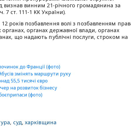
уд визнав винним 21-річного громадянина за
 7 ст. 111-1 КК України).
12 років позбавлення волі з позбавленням прав
органах, органах державної влади, органах
анах, що надають публічні послуги, строком на
очинок до Франції (фото)
ейбусів змінять маршрути руху
ад 55,5 тисячі євро
чер на розвиток бізнесу
боєприпаси (фото)
тура
,
суд
,
харківщина