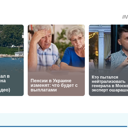
sApp
egram
Share