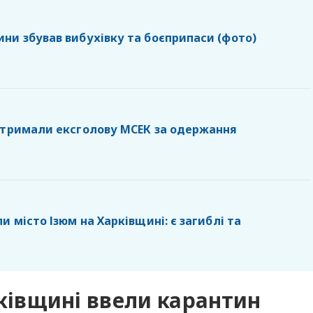
ни збував вибухівку та боєприпаси (фото)
атримали ексголову МСЕК за одержання
и місто Ізюм на Харківщині: є загиблі та
рківщині ввели карантин