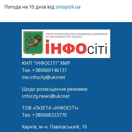
Погода на 10 днів від
sinoptik.ua
КНП "ІНФОСІТІ" ХМР
Тел.
+380660146131
me.infocity@ukr.net
Щодо розміщення реклами:
infocity.news@ukr.net
ТОВ «ГАЗЕТА «ІНФОСІТІ»
Тел.
+380668323770
Харків, м-н. Павлівський, 10