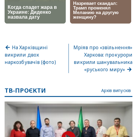
На Харківщині
Мріяв про «звільнення»
викрили двох
Харкова: прокурори
наркозбувачів (фото)
викрили шанувальника
«руського миру»
ТВ-ПРОЄКТИ
Архів випусків