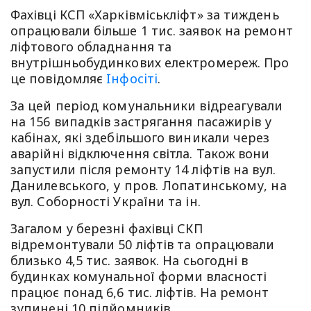
Фахівці КСП «Харківміськліфт» за тиждень
опрацювали більше 1 тис. заявок на ремонт
ліфтового обладнання та
внутрішньобудинкових електромереж. Про
це повідомляє
Iнфосiтi
.
За цей період комунальники відреагували
на 156 випадків застрягання пасажирів у
кабінах, які здебільшого виникали через
аварійні відключення світла. Також вони
запустили після ремонту 14 ліфтів на вул.
Данилевського, у пров. Лопатинському, на
вул. Соборності України та ін.
Загалом у березні фахівці СКП
відремонтували 50 ліфтів та опрацювали
близько 4,5 тис. заявок. На сьогодні в
будинках комунальної форми власності
працює понад 6,6 тис. ліфтів. На ремонт
зупинені 10 підйомників.