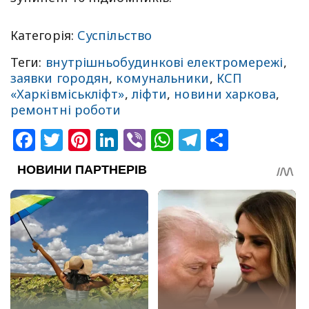
Категорія:
Суспільство
Теги:
внутрішньобудинкові електромережі
,
заявки городян
,
комунальники
,
КСП
«Харківміськліфт»
,
ліфти
,
новини харкова
,
ремонтні роботи
Facebook
Twitter
Pinterest
LinkedIn
Viber
WhatsApp
Telegram
Share