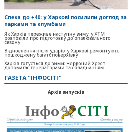
Спека до +40: у Харкові посилили догляд за
парками та клумбами
Як Харків переживе наступну зиму: у ХТМ
розповіли про підготовку до опалювального
сезону
Відновлення після ударів: у Харкові ремонтують
пошкоджену багатоповерхівку
Харків готується до зими: Червоний Хрест
допомагає генераторами та обладнанням
ГАЗЕТА “ІНФОСІТІ”
Архів випусків