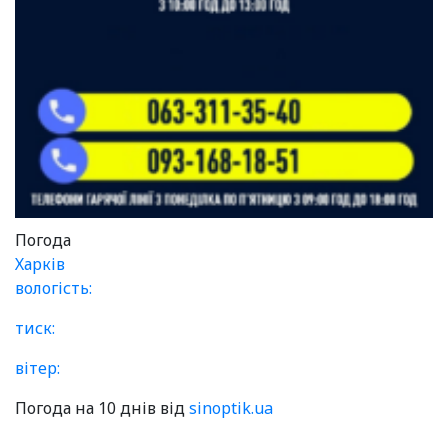
Погода
Харків
вологість:
тиск:
вітер:
Погода на 10 днів від
sinoptik.ua