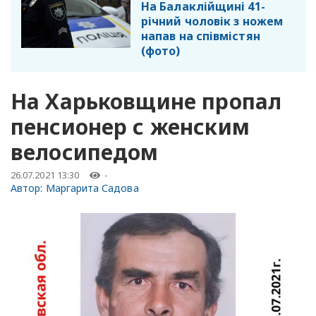
На Балаклійщині 41-
річний чоловік з ножем
напав на співмістян
(фото)
На Харьковщине пропал
пенсионер с женским
велосипедом
26.07.2021 13:30
-
Автор:
Маргарита Садова