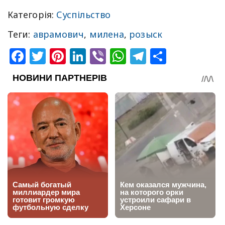
Категорія:
Суспільство
Теги:
аврамович
,
милена
,
розыск
Facebook
Twitter
Pinterest
LinkedIn
Viber
WhatsApp
Telegram
Share