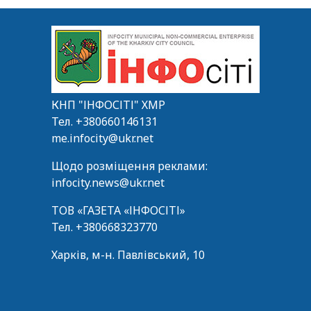
КНП "ІНФОСІТІ" ХМР
Тел.
+380660146131
me.infocity@ukr.net
Щодо розміщення реклами:
infocity.news@ukr.net
ТОВ «ГАЗЕТА «ІНФОСІТІ»
Тел.
+380668323770
Харків, м-н. Павлівський, 10