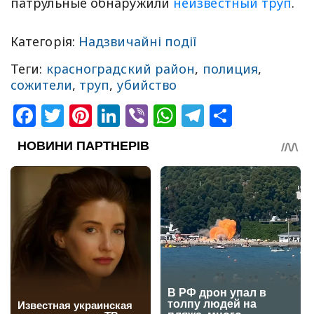
патрульные обнаружили
неизвестный труп
.
Категорія:
Надзвичайні події
Теги:
красноградский район
,
полиция
,
сожители
,
труп
,
убийство
Facebook
Twitter
Pinterest
LinkedIn
Viber
WhatsApp
Telegram
Share