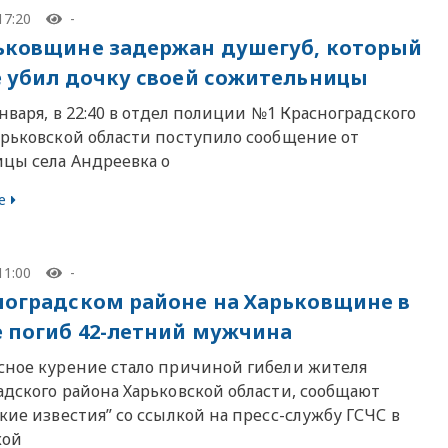
17:20
-
ьковщине задержан душегуб, который
е убил дочку своей сожительницы
января, в 22:40 в отдел полиции №1 Красноградского
арьковской области поступило сообщение от
цы села Андреевка о
е
11:00
-
ноградском районе на Харьковщине в
 погиб 42-летний мужчина
сное курение стало причиной гибели жителя
адского района Харьковской области, сообщают
кие известия” со ссылкой на пресс-службу ГСЧС в
кой