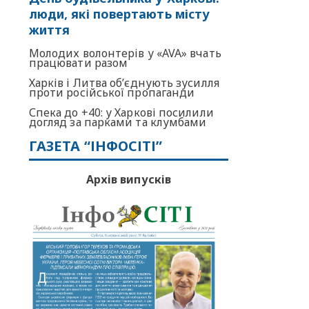
люди, які повертають місту
життя
Молодих волонтерів у «AVA» вчать
працювати разом
Харків і Литва об’єднують зусилля
проти російської пропаганди
Спека до +40: у Харкові посилили
догляд за парками та клумбами
ГАЗЕТА “ІНФОСІТІ”
Архів випусків