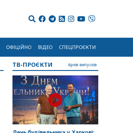
ОФІЦІЙНО
ВІДЕО
СПЕЦПРОЄКТИ
ТВ-ПРОЄКТИ
Архів випусків
День будівельника у Харкові: