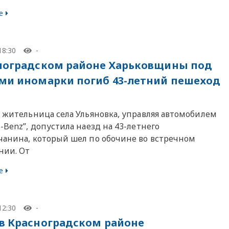
е
18:30
-
ноградском районе Харьковщины под
ми иномарки погиб 43-летний пешеход
я жительница села Ульяновка, управляя автомобилем
-Benz”, допустила наезд на 43-летнего
чанина, который шел по обочине во встречном
нии. От
е
12:30
-
в Красноградском районе