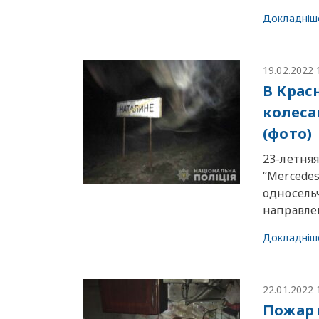
Докладніш
19.02.2022 
В Крас
колеса
(фото)
23-летня
“Mercedes
односель
направле
Докладніш
22.01.2022 
Пожар 