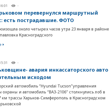
16:01
-
рьковом перевернулся маршрутный
с: есть пострадавшие. ФОТО
оизошла около четырех часов утра 23 января в районе
опавловка Красноградского
е
15:31
-
ьковщине- авария инкассаторского авто
ртельным исходом
орский автомобиль “Hyundai Tucson”управления
 охраны и автомобиль “ВАЗ-2106” столкнулись лоб в
07 км трассы Харьков-Симферополь в Красноградском
арьковской