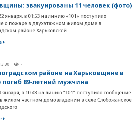
вщины: эвакуированы 11 человек (фото)
22 января, в 01:53 на линию «101» поступило
е о пожаре в двухэтажном жилом доме в
адском районе Харьковской
е
13:30
-
ноградском районе на Харьковщине в
 погиб 89-летний мужчина
8 января, в 10:48 на линию “101” поступило сообщение
 в жилом частном домовладении в селе Слобожанское
адского
е