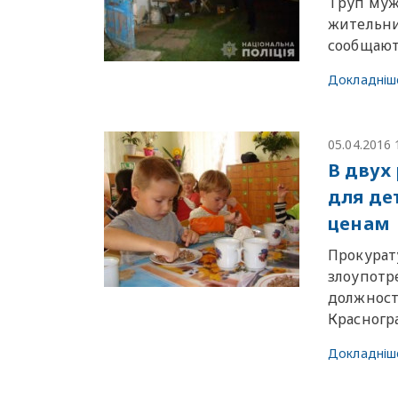
Труп муж
жительни
сообщают
Докладніш
05.04.2016 
В двух
для де
ценам
Прокурат
злоупотр
должност
Красногра
Докладніш