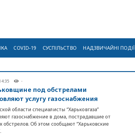
ИКА
COVID-19
СУСПІЛЬСТВО
НАДЗВИЧАЙНІ ПОДІЇ
14:35
-
ьковщине под обстрелами
овляют услугу газоснабжения
ской области специалисты “Харьковгаза”
ляют газоснабжение в дома, пострадавшие от
х обстрелов. Об этом сообщают “Харьковские
.