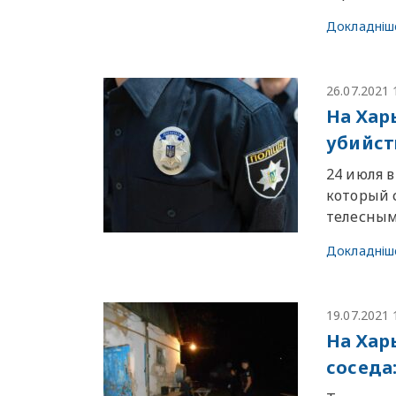
Докладніш
26.07.2021 
На Хар
убийс
24 июля в
который 
телесным
Докладніш
19.07.2021 
На Хар
соседа