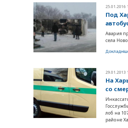
25.01.2016 
Под Ха
автобу
Авария пр
села Нов
Докладніш
29.01.2013 
На Хар
со сме
Инкассат
Госслужбы
лоб на 1
районе Х