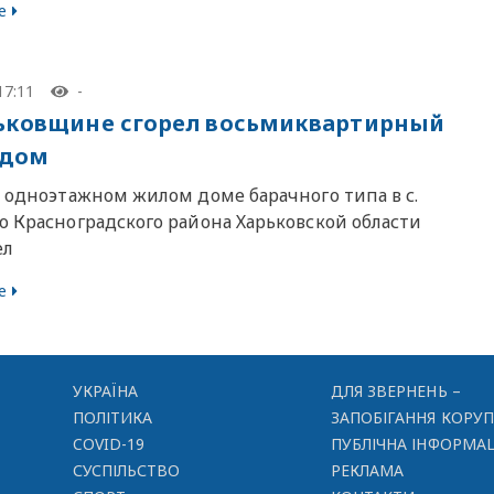
е
17:11
-
ьковщине сгорел восьмиквартирный
 дом
в одноэтажном жилом доме барачного типа в с.
о Красноградского района Харьковской области
ел
е
УКРАЇНА
ДЛЯ ЗВЕРНЕНЬ –
ПОЛІТИКА
ЗАПОБІГАННЯ КОРУП
COVID-19
ПУБЛІЧНА ІНФОРМАЦ
СУСПІЛЬСТВО
РЕКЛАМА