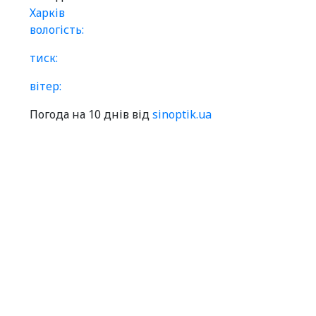
Харків
вологість:
тиск:
вітер:
Погода на 10 днів від
sinoptik.ua