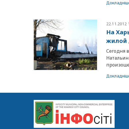
Докладніш
22.11.2012 
На Хар
жилой
Сегодня 
Натальин
произош
Докладніш