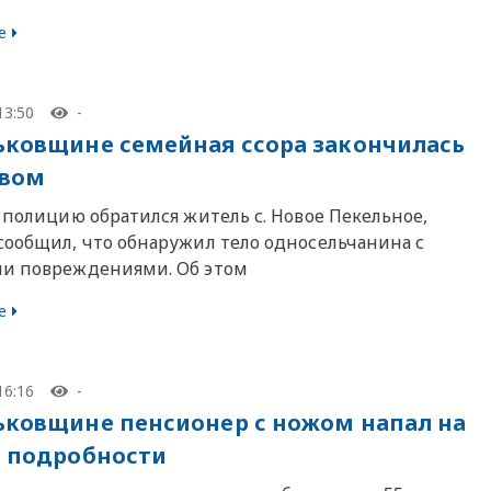
е
13:50
-
ьковщине семейная ссора закончилась
твом
 полицию обратился житель с. Новое Пекельное,
сообщил, что обнаружил тело односельчанина с
и повреждениями. Об этом
е
16:16
-
ьковщине пенсионер с ножом напал на
: подробности