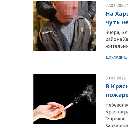
07.01.2022 
На Хар
чуть н
Вчера, 6 
района Х
жительни
Докладніш
03.01.2022 
В Крас
пожаре
Небезопа
Красногр
“Харьковс
Харьковс