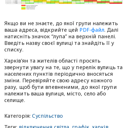
Якщо ви не знаєте, до якої групи належить
ваша адреса, відкрийте цей
PDF-файл
. Далі
натисніть значок “лупа” на верхній панелі.
Введіть назву своєї вулиці та знайдіть її у
списку.
Харків’ян та жителів області просять
звернути увагу на те, що у перелік вулиць та
населених пунктів періодично вносяться
зміни. Перевіряйте свою адресу кожного
разу, щоб бути впевненими, до якої групи
належить ваша вулиця, місто, село або
селище.
Категорія:
Суспільство
Теги:
відключення світла
,
графік
,
харків
,