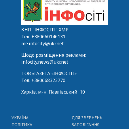
КНП "ІНФОСІТІ" ХМР
Тел.
+380660146131
me.infocity@ukr.net
Щодо розміщення реклами:
infocity.news@ukr.net
ТОВ «ГАЗЕТА «ІНФОСІТІ»
Тел.
+380668323770
Харків, м-н. Павлівський, 10
УКРАЇНА
ДЛЯ ЗВЕРНЕНЬ –
ПОЛІТИКА
ЗАПОБІГАННЯ