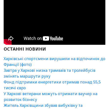
ОСТАННІ НОВИНИ
Харківські спортсмени вирушили на відпочинок до
Франції (фото)
Завтра у Харкові низка трамваїв та тролейбусів
змінять маршрути руху
Фонд підтримки енергетики отримав понад 55,5
тисячі євро
У Харкові ветерани можуть отримати ваучер на
розвиток бізнесу
Житель Харківщини збував вибухівку та