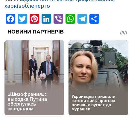
харківобленерго
Facebook
Twitter
Pinterest
LinkedIn
Viber
WhatsApp
Telegram
Share