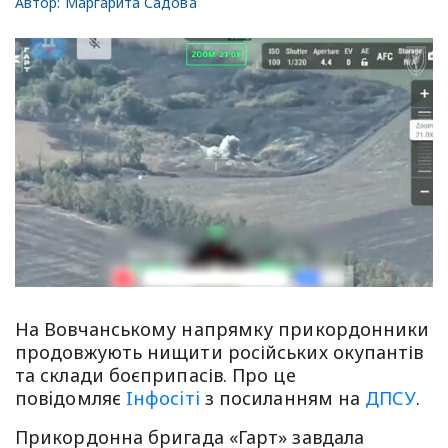
Автор:
Маргарита Садова
На Вовчанському напрямку прикордонники
продовжують нищити російських окупантів
та склади боєприпасів. Про це
повiдомляє
Iнфосiтi
з посиланням на
ДПСУ
.
Прикордонна бригада «Гарт» завдала