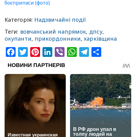
боєприпаси (фото)
Категорія:
Надзвичайні події
Теги:
вовчанський напрямок
,
дпсу
,
окупанти
,
прикордонники
,
харківщина
Facebook
Twitter
Pinterest
LinkedIn
Viber
WhatsApp
Telegram
Share