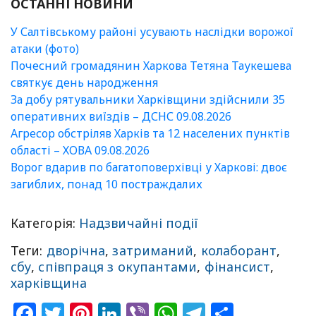
ОСТАННІ НОВИНИ
У Салтівському районі усувають наслідки ворожої
атаки (фото)
Почесний громадянин Харкова Тетяна Таукешева
святкує день народження
За добу рятувальники Харківщини здійснили 35
оперативних виїздів – ДСНС 09.08.2026
Агресор обстріляв Харків та 12 населених пунктів
області – ХОВА 09.08.2026
Ворог вдарив по багатоповерхівці у Харкові: двоє
загиблих, понад 10 постраждалих
Категорія:
Надзвичайні події
Теги:
дворічна
,
затриманий
,
колаборант
,
сбу
,
співпраця з окупантами
,
фінансист
,
харківщина
Facebook
Twitter
Pinterest
LinkedIn
Viber
WhatsApp
Telegram
Share