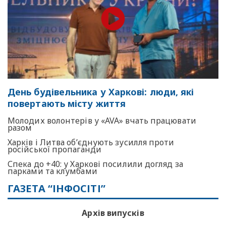
День будівельника у Харкові: люди, які
повертають місту життя
Молодих волонтерів у «AVA» вчать працювати
разом
Харків і Литва об’єднують зусилля проти
російської пропаганди
Спека до +40: у Харкові посилили догляд за
парками та клумбами
ГАЗЕТА “ІНФОСІТІ”
Архів випусків