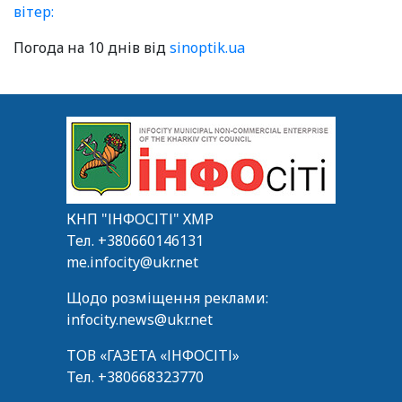
вітер:
Погода на 10 днів від
sinoptik.ua
КНП "ІНФОСІТІ" ХМР
Тел.
+380660146131
me.infocity@ukr.net
Щодо розміщення реклами:
infocity.news@ukr.net
ТОВ «ГАЗЕТА «ІНФОСІТІ»
Тел.
+380668323770