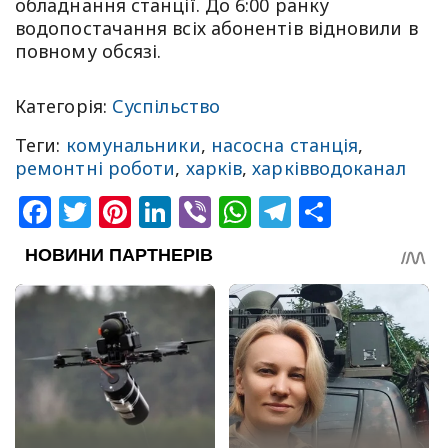
обладнання станції. До 6:00 ранку
водопостачання всіх абонентів відновили в
повному обсязі.
Категорія:
Суспільство
Теги:
комунальники
,
насосна станція
,
ремонтні роботи
,
харків
,
харківводоканал
Facebook
Twitter
Pinterest
LinkedIn
Viber
WhatsApp
Telegram
Share