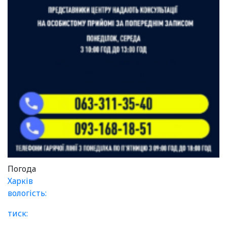
Погода
Харків
вологість:
тиск: