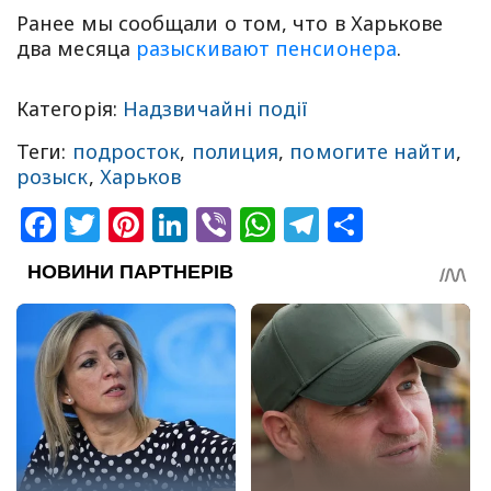
Ранее мы сообщали о том, что в Харькове
два месяца
разыскивают пенсионера
.
Категорія:
Надзвичайні події
Теги:
подросток
,
полиция
,
помогите найти
,
розыск
,
Харьков
Facebook
Twitter
Pinterest
LinkedIn
Viber
WhatsApp
Telegram
Share