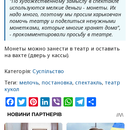
"По художественному замыслу в спектакле
используются мелкие деньги - монеты. Их
надо много, поэтому мы просим харьковчан
помочь театру и поделиться ненужными
монетками, которые многие хранят дома",
- прокомментировали просьбу в театре.
Монеты можно занести в театр и оставить
на вахте (дверь у кассы).
Категорія:
Суспільство
Теги:
мелочь
,
постановка
,
спектакль
,
театр
кукол
Facebook
Twitter
Pinterest
LinkedIn
Viber
WhatsApp
Telegram
Share