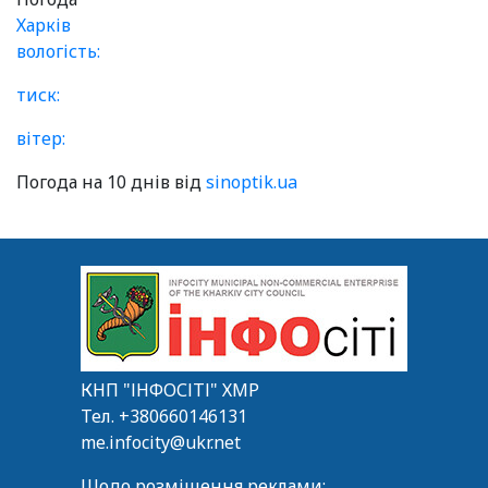
Харків
вологість:
тиск:
вітер:
Погода на 10 днів від
sinoptik.ua
КНП "ІНФОСІТІ" ХМР
Тел.
+380660146131
me.infocity@ukr.net
Щодо розміщення реклами: