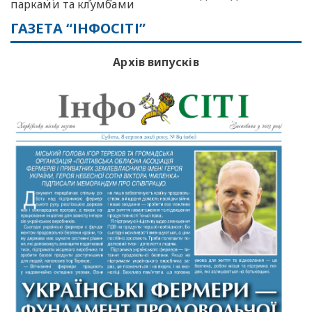
парками та клумбами
ГАЗЕТА “ІНФОСІТІ”
Архів випусків