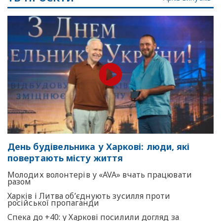
День будівельника у Харкові: люди, які
повертають місту життя
Молодих волонтерів у «AVA» вчать працювати
разом
Харків і Литва об’єднують зусилля проти
російської пропаганди
Спека до +40: у Харкові посилили догляд за