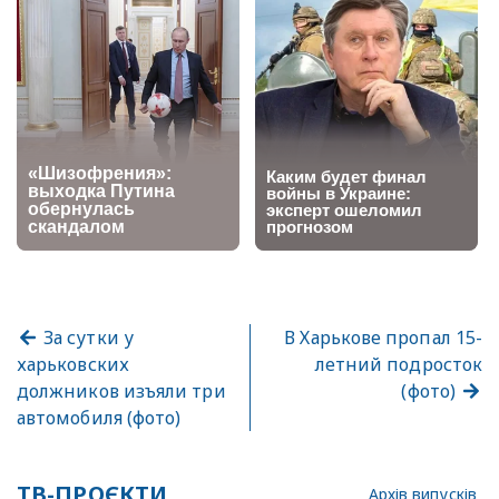
За сутки у
В Харькове пропал 15-
харьковских
летний подросток
должников изъяли три
(фото)
автомобиля (фото)
ТВ-ПРОЄКТИ
Архів випусків