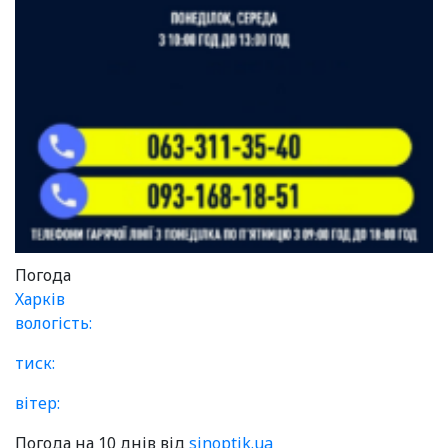
Погода
Харків
вологість:
тиск:
вітер:
Погода на 10 днів від
sinoptik.ua