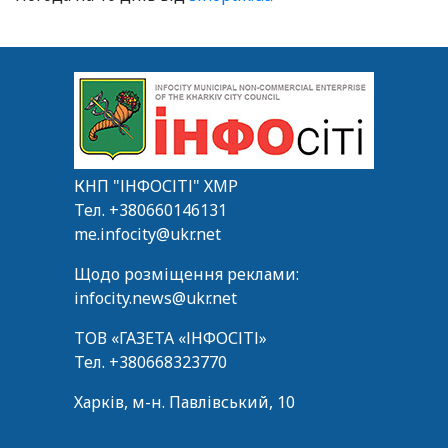
КНП "ІНФОСІТІ" ХМР
Тел.
+380660146131
me.infocity@ukr.net
Щодо розміщення реклами:
infocity.news@ukr.net
ТОВ «ГАЗЕТА «ІНФОСІТІ»
Тел.
+380668323770
Харків, м-н. Павлівський, 10