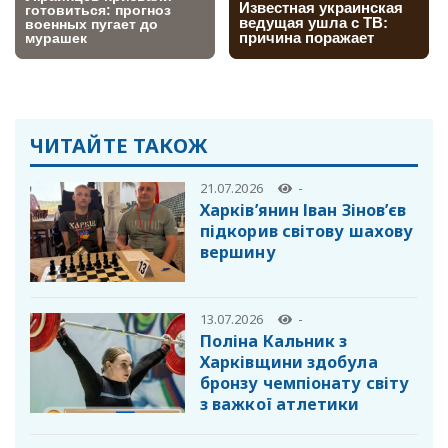
ЧИТАЙТЕ ТАКОЖ
21.07.2026
-
Харків’янин Іван Зінов’єв
підкорив світову шахову
вершину
13.07.2026
-
Поліна Кальник з
Харківщини здобула
бронзу чемпіонату світу
з важкої атлетики