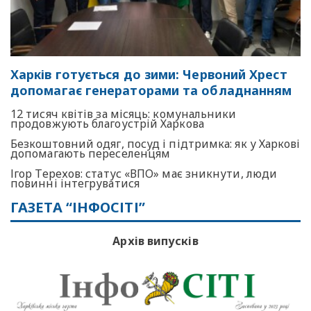
Харків готується до зими: Червоний Хрест
допомагає генераторами та обладнанням
12 тисяч квітів за місяць: комунальники
продовжують благоустрій Харкова
Безкоштовний одяг, посуд і підтримка: як у Харкові
допомагають переселенцям
Ігор Терехов: статус «ВПО» має зникнути, люди
повинні інтегруватися
ГАЗЕТА “ІНФОСІТІ”
Архів випусків