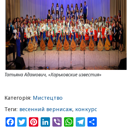
Татьяна Адамович, «Харьковские известия»
Категорія:
Мистецтво
Теги:
весенний вернисаж
,
конкурс
Facebook
Twitter
Pinterest
LinkedIn
Viber
WhatsApp
Telegram
Share