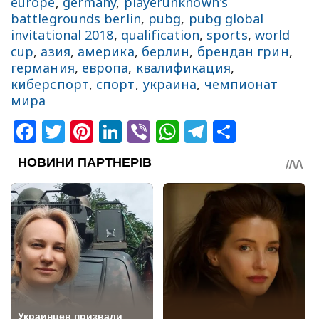
europe
,
germany
,
playerunknown's
battlegrounds berlin
,
pubg
,
pubg global
invitational 2018
,
qualification
,
sports
,
world
cup
,
азия
,
америка
,
берлин
,
брендан грин
,
германия
,
европа
,
квалификация
,
киберспорт
,
спорт
,
украина
,
чемпионат
мира
Facebook
Twitter
Pinterest
LinkedIn
Viber
WhatsApp
Telegram
Share