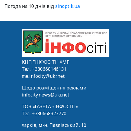
Погода на 10 днів від
sinoptik.ua
КНП "ІНФОСІТІ" ХМР
Тел.
+380660146131
me.infocity@ukr.net
Щодо розміщення реклами:
infocity.news@ukr.net
ТОВ «ГАЗЕТА «ІНФОСІТІ»
Тел.
+380668323770
Харків, м-н. Павлівський, 10