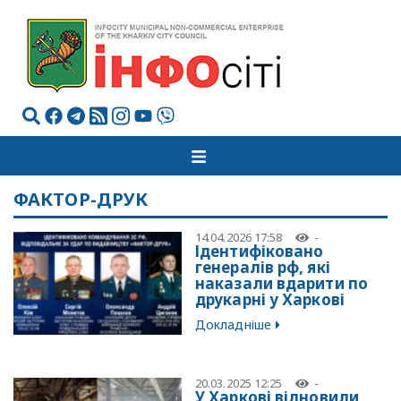
ФАКТОР-ДРУК
14.04.2026 17:58
-
Ідентифіковано
генералів рф, які
наказали вдарити по
друкарні у Харкові
Докладніше
20.03.2025 12:25
-
У Харкові відновили