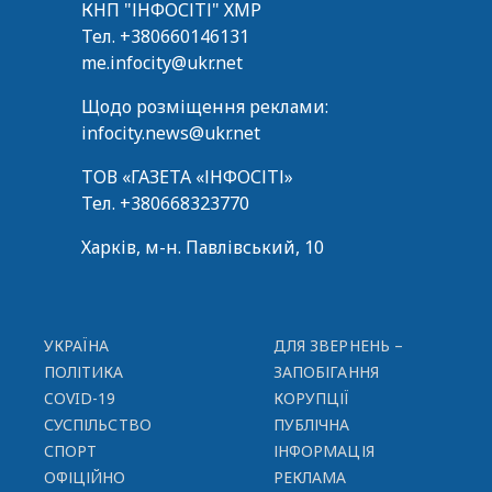
КНП "ІНФОСІТІ" ХМР
Тел.
+380660146131
me.infocity@ukr.net
Щодо розміщення реклами:
infocity.news@ukr.net
ТОВ «ГАЗЕТА «ІНФОСІТІ»
Тел.
+380668323770
Харків, м-н. Павлівський, 10
УКРАЇНА
ДЛЯ ЗВЕРНЕНЬ –
ПОЛІТИКА
ЗАПОБІГАННЯ
COVID-19
КОРУПЦІЇ
СУСПІЛЬСТВО
ПУБЛІЧНА
СПОРТ
ІНФОРМАЦІЯ
ОФІЦІЙНО
РЕКЛАМА