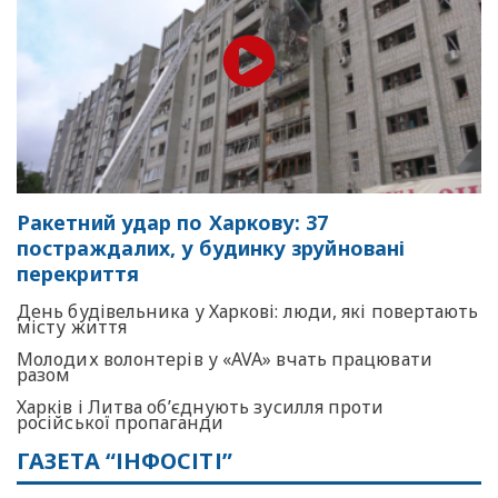
Ракетний удар по Харкову: 37
постраждалих, у будинку зруйновані
перекриття
День будівельника у Харкові: люди, які повертають
місту життя
Молодих волонтерів у «AVA» вчать працювати
разом
Харків і Литва об’єднують зусилля проти
російської пропаганди
ГАЗЕТА “ІНФОСІТІ”