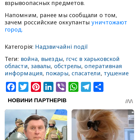
взрывоопасных предметов.
Напомним, ранее мы сообщали о том,
зачем российские оккупанты
уничтожают
город.
Категорія:
Надзвичайні події
Теги:
война
,
выезды
,
гсчс в харьковской
области
,
завалы
,
обстрелы
,
оперативная
информация
,
пожары
,
спасатели
,
тушение
Facebook
Twitter
Pinterest
LinkedIn
Viber
WhatsApp
Telegram
Share