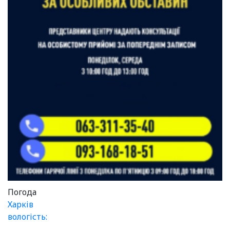
Погода
Харків
вологість: