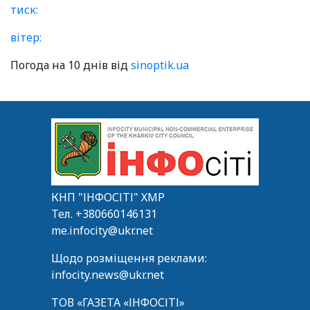
тиск:
вітер:
Погода на 10 днів від
sinoptik.ua
КНП "ІНФОСІТІ" ХМР
Тел.
+380660146131
me.infocity@ukr.net
Щодо розміщення реклами:
infocity.news@ukr.net
ТОВ «ГАЗЕТА «ІНФОСІТІ»