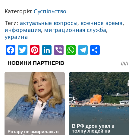
Категорія:
Суспільство
Теги:
актуальные вопросы
,
военное время
,
информация
,
миграционная служба
,
украина
Facebook
Twitter
Pinterest
LinkedIn
Viber
WhatsApp
Telegram
Share