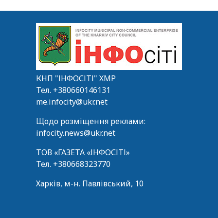
КНП "ІНФОСІТІ" ХМР
Тел.
+380660146131
me.infocity@ukr.net
Щодо розміщення реклами:
infocity.news@ukr.net
ТОВ «ГАЗЕТА «ІНФОСІТІ»
Тел.
+380668323770
Харків, м-н. Павлівський, 10