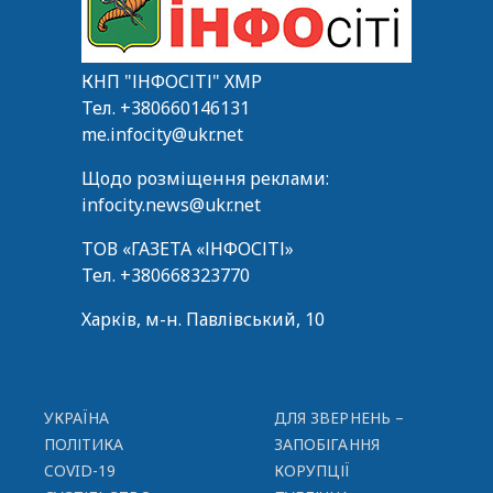
КНП "ІНФОСІТІ" ХМР
Тел.
+380660146131
me.infocity@ukr.net
Щодо розміщення реклами:
infocity.news@ukr.net
ТОВ «ГАЗЕТА «ІНФОСІТІ»
Тел.
+380668323770
Харків, м-н. Павлівський, 10
УКРАЇНА
ДЛЯ ЗВЕРНЕНЬ –
ПОЛІТИКА
ЗАПОБІГАННЯ
COVID-19
КОРУПЦІЇ