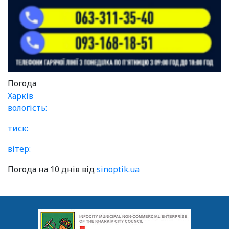
Погода
Харків
вологість:
тиск:
вітер:
Погода на 10 днів від
sinoptik.ua