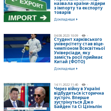
назвала країни-лідери
з імпорту та експорту
товарів
Докладніше
04.08.2023 10:09
-
Студент харківського
універсітету став віце-
чемпіоном Всесвітньої
Універсіади, яку
замість росії приймає
Китай (ФОТО)
Докладніше
14.11.2022 11:40
-
Через війну в Україні
відбудеться історична
зустріч. Вперше
зустрінуться Джо
Байден та Сі Цзіньпін