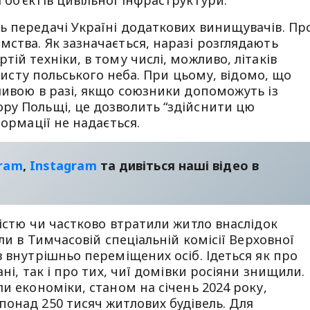
об’єктів цивільної інфраструктури.
ь передачі Україні додаткових винищувачів. Пр
ства. Як зазначається, наразі розглядають
ій техніки, в тому числі, можливо, літаків
ахисту польського неба. При цьому, відомо, що
ливою в разі, якщо союзники допоможуть із
ру Польщі, це дозволить “здійснити цю
формації не надається.
gram
,
Instagram
та дивіться наші відео в
ністю чи частково втратили житло внаслідок
ли в Тимчасовій спеціальній комісії Верховної
в внутрішньо переміщених осіб. Ідеться як про
ні, так і про тих, чиї домівки росіяни знищили.
и економіки, станом на січень 2024 року,
онад 250 тисяч житлових будівель. Для