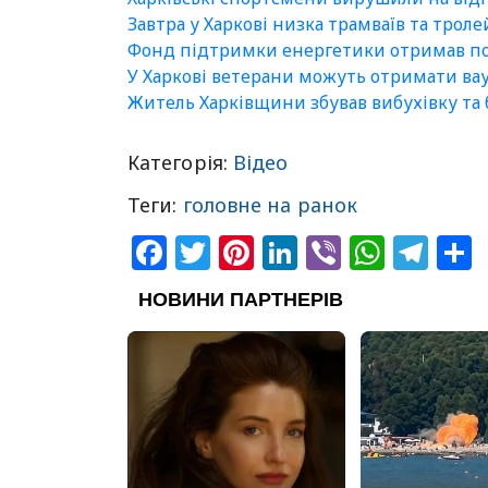
Завтра у Харкові низка трамваїв та трол
Фонд підтримки енергетики отримав пон
У Харкові ветерани можуть отримати вау
Житель Харківщини збував вибухівку та 
Категорія:
Відео
Теги:
головне на ранок
Facebook
Twitter
Pinterest
LinkedIn
Viber
What
Tel