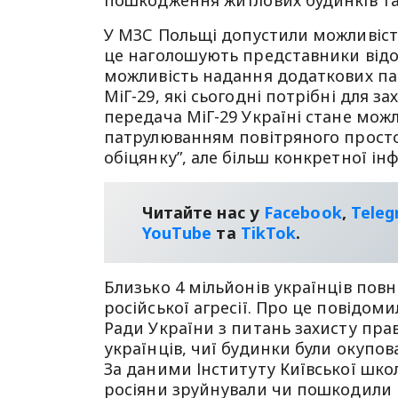
пошкодження житлових будинків та 
У МЗС Польщі допустили можливіст
це наголошують представники відом
можливість надання додаткових парт
МіГ-29, які сьогодні потрібні для з
передача МіГ-29 Україні стане мож
патрулюванням повітряного просто
обіцянку”, але більш конкретної ін
Читайте нас у
Facebook
,
Tele
YouТube
та
TikTok
.
Близько 4 мільйонів українців пов
російської агресії. Про це повідоми
Ради України з питань захисту пра
українців, чиї будинки були окупова
За даними Інституту Київської школ
росіяни зруйнували чи пошкодили п