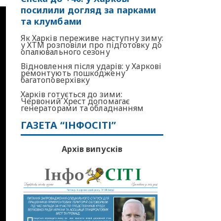
посилили догляд за парками
та клумбами
Як Харків переживе наступну зиму:
у ХТМ розповіли про підготовку до
опалювального сезону
Відновлення після ударів: у Харкові
ремонтують пошкоджену
багатоповерхівку
Харків готується до зими:
Червоний Хрест допомагає
генераторами та обладнанням
ГАЗЕТА “ІНФОСІТІ”
Архів випусків