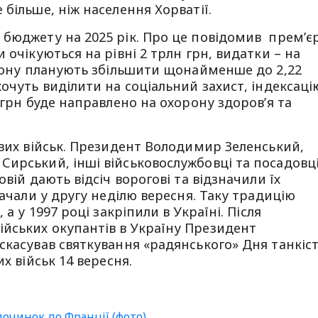
більше, ніж населення Хорватії.
бюджету на 2025 рік. Про це повідомив прем’є
 очікуються на рівні 2 трлн грн, видатки – на
орону планують збільшити щонайменше до 2,22
очуть виділити на соціальний захист, індексаці
 грн буде направлено на охорону здоровʼя та
ових військ. Президент Володимир Зеленський,
ирський, інші військовослужбовці та посадовц
вій дають відсіч ворогові та відзначили їх
начали у другу неділю вересня. Таку традицію
 а у 1997 році закріпили в Україні. Після
йських окупантів в Україну Президент
скасував святкування «радянського» Дня танкіс
х військ 14 вересня.
очинок до Франції (фото)