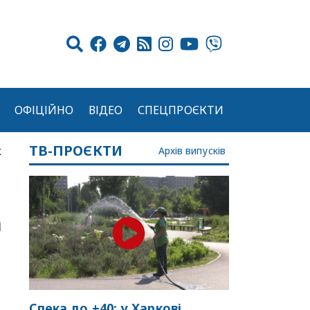
ОФІЦІЙНО
ВІДЕО
СПЕЦПРОЄКТИ
ТВ-ПРОЄКТИ
к
Архів випусків
а
Спека до +40: у Харкові