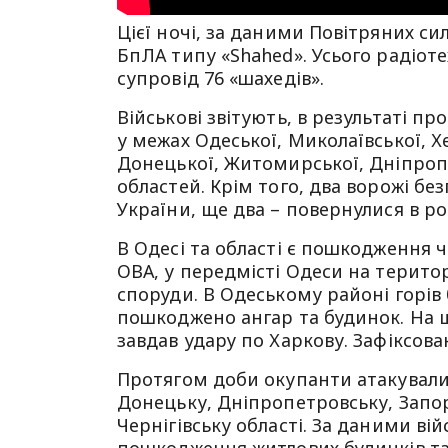
Цієї ночі, за даними Повітряних с
БпЛА типу «Shahed». Усього радіот
супровід 76 «шахедів».
Військові звітують, в результаті п
у межах Одеської, Миколаївської, Хе
Донецької, Житомирської, Дніпропе
областей. Крім того, два ворожі бе
України, ще два – повернулися в ро
В Одесі та області є пошкодження 
ОВА, у передмісті Одеси на терито
споруди. В Одеському районі горів 
пошкоджено ангар та будинок. На щ
завдав удару по Харкову. Зафіксов
Протягом доби окупанти атакували 
Донецьку, Дніпропетровську, Запор
Чернігівську області. За даними вій