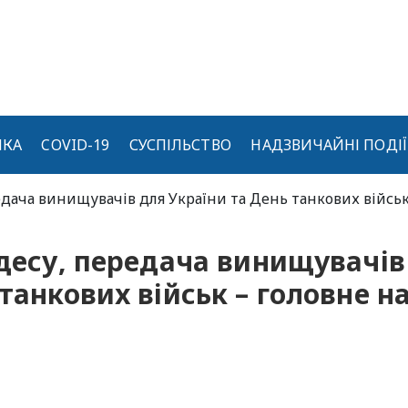
ИКА
COVID-19
СУСПІЛЬСТВО
НАДЗВИЧАЙНІ ПОДІЇ
редача винищувачів для України та День танкових війсь
Одесу, передача винищувачів
танкових військ – головне н