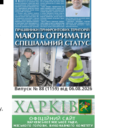
А
Випуск № 88 (1159) від 06.08.2026
у,