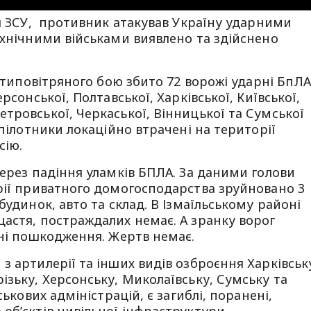
ил ЗСУ, противник атакував Україну ударними
ехнічними військами виявлено та здійснено
ротиповітряного бою збито 72 ворожі ударні БпЛ
рсонської, Полтавської, Харківської, Київської,
тровської, Черкаської, Вінницької та Сумської
зпілотники локаційно втрачені на території
сію.
через падіння уламків БПЛА. За даними голови
рії приватного домогосподарства зруйновано 3
будинок, авто та склад. В Ізмаїльському районі
астя, постраждалих немає. А зранку ворог
ані пошкодження. Жертв немає.
з артилерії та інших видів озброєння Харківськ
ізьку, Херсонську, Миколаївську, Сумську та
ськових адміністрацій, є загиблі, поранені,