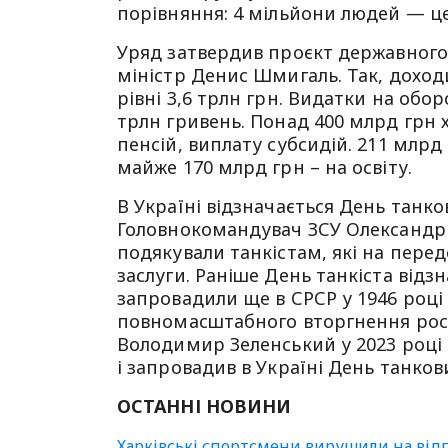
порівняння: 4 мільйони людей — це 
Уряд затвердив проєкт державного 
міністр Денис Шмигаль. Так, доходи
рівні 3,6 трлн грн. Видатки на об
трлн гривень. Понад 400 млрд грн х
пенсій, виплату субсидій. 211 млрд
майже 170 млрд грн – на освіту.
В Україні відзначається День танк
Головнокомандувач ЗСУ Олександр С
подякували танкістам, які на передо
заслуги. Раніше День танкіста відз
запровадили ще в СРСР у 1946 році ,
повномасштабного вторгнення росі
Володимир Зеленський у 2023 році 
і запровадив в Україні День танкови
ОСТАННІ НОВИНИ
Харківські спортсмени вирушили на відп