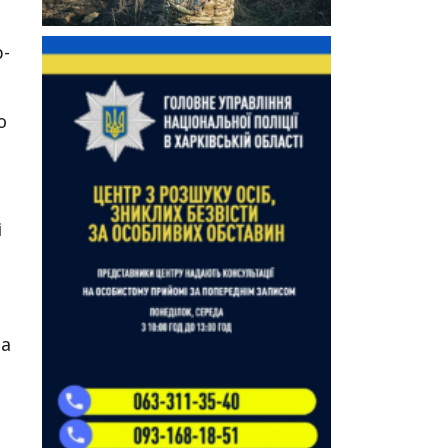
р-
ю
і
та