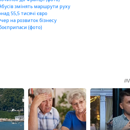
ейбусів змінять маршрути руху
ад 55,5 тисячі євро
чер на розвиток бізнесу
боєприпаси (фото)
sApp
egram
Share