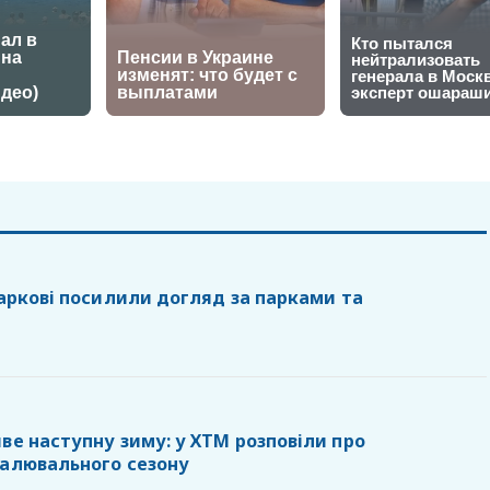
Харкові посилили догляд за парками та
ве наступну зиму: у ХТМ розповіли про
палювального сезону