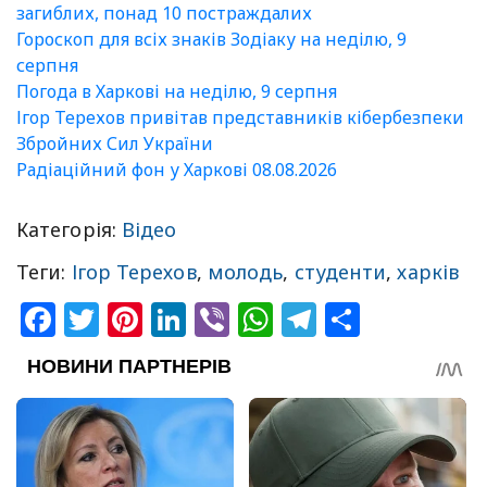
загиблих, понад 10 постраждалих
Гороскоп для всіх знаків Зодіаку на неділю, 9
серпня
Погода в Харкові на неділю, 9 серпня
Ігор Терехов привітав представників кібербезпеки
Збройних Сил України
Радіаційний фон у Харкові 08.08.2026
Категорія:
Відео
Теги:
Ігор Терехов
,
молодь
,
студенти
,
харків
Facebook
Twitter
Pinterest
LinkedIn
Viber
WhatsApp
Telegram
Share