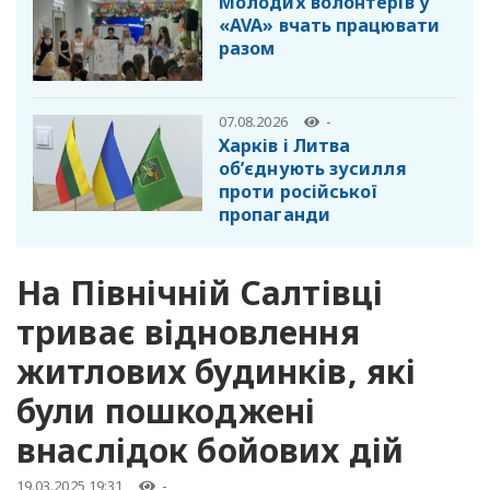
Молодих волонтерів у
«AVA» вчать працювати
разом
07.08.2026
-
Харків і Литва
об’єднують зусилля
проти російської
пропаганди
На Північній Салтівці
триває відновлення
житлових будинків, які
були пошкоджені
внаслідок бойових дій
19.03.2025 19:31
-