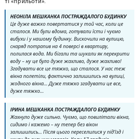
ті «прильоти».
НЕОНІЛА МЕШКАНКА ПОСТРАЖДАЛОГО БУДИНКУ
Це дуже важко повертатися у той час, коли це
сталося. Ми були вдома, готували їсти і чуємо
вибухи і у нашому будинку. Вискочили на вулицю,
снаряд потрапив на 4 поверсі в квартиру,
полилася вода. Ми бігали та шукали як перекрити
воду – ну це було дуже жахливо, дуже жахливо!
Згадувати все це тяжко, що сталося. У нас теж
вікна полетіли, фактично залишились на вулиці,
жодного вікна… Дуже тяжко згадувати це все,
дуже тяжко…
ІРИНА МЕШКАНКА ПОСТРАЖДАЛОГО БУДИНКУ
Жахнуло дуже сильно. Чуємо, що повилітали вікна,
сидимо і кажемо – ну тепер без вікон
залишились… Після цього переселилися у під’їзд і