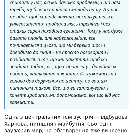
спитали у нас, які ми бачимо проблеми, і що нам
треба, щоб вони прийняли молодь нашу. А у нас –
це одне, щоб молодь виїхала, поспілкувалася в
університетах, пройшла якісь тренінги і без
отаких сирен походила вулицями. Тому у нас дуже
багато планів, але найважливіше, все
починається з цього, що ми беремо щось і
доводимо до кінця – не просто поговорили і
розійшлися, а те, що ми намітили, щоб ми
зробили. Тобто, всі, що є пропозиції, давайте їх
робити, втілювати в життя. Ось уже міський
голова дав доручення по центру, по вашим
питанням також. Все, що ви запланували, і
хочете зробити, ми допоможемо, все що від нас
залежить.
Одна з центральних тем зустрічі – відбудова
Харкова, нинішня і майбутня. Сьогодні,
зауважив мер, на обговорення вже винесено