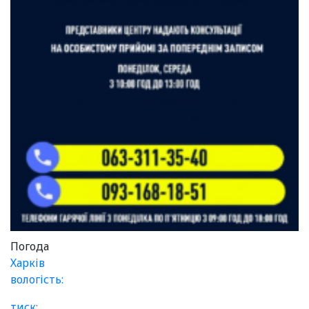
Погода
Харків
вологість:
тиск: