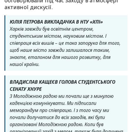
обговорювали під час заходу в атмосфері
активної дискусії.
ЮЛІЯ ПЕТРОВА ВИКЛАДАЧКА В НТУ «ХПІ»
Харків завжди був освітнім центром,
студентським містом, науковим містом. І
співпраця всіх вишів – це така запорука для того,
щоб наше місто завжди залишалося таким,
знаєте, еталоном для нашого розвитку, для
нашої країни.
ВЛАДИСЛАВ КАЩЕЄВ ГОЛОВА СТУДЕНТСЬКОГО
СЕНАТУ ХНУРЕ
З Молодіжною радою ми почали ще з минулою
каденцією комунікувати. Ми підписали
меморандум про співпрацю. І з того часу ми
почали долучатися до всіх заходів, які були
організовані Молодіжною радою. Коли був
організований захід з мером, також була долучена