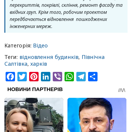
перекриттів, покрівлі, скління, ремонт фасаду та
вхідних груп. Крім того, робочим проектом
передбачається відновлення пошкоджених
інженерних мереж.
Категорія:
Відео
Теги:
відновлення будинків
,
Північна
Салтівка
,
харків
Facebook
Twitter
Pinterest
LinkedIn
Viber
WhatsApp
Telegram
Share