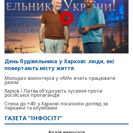
День будівельника у Харкові: люди, які
повертають місту життя
Молодих волонтерів у «AVA» вчать працювати
разом
Харків і Литва об’єднують зусилля проти
російської пропаганди
Спека до +40: у Харкові посилили догляд за
парками та клумбами
ГАЗЕТА “ІНФОСІТІ”
Архів випусків