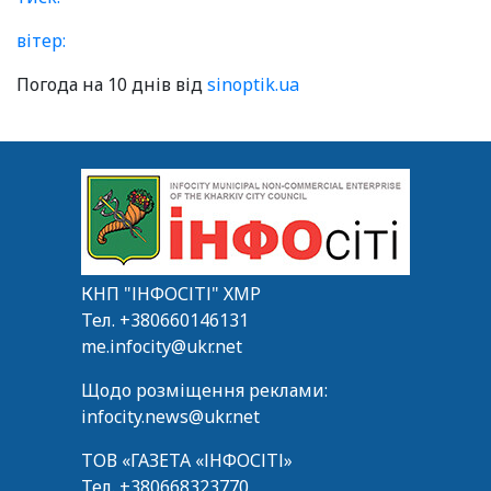
вітер:
Погода на 10 днів від
sinoptik.ua
КНП "ІНФОСІТІ" ХМР
Тел.
+380660146131
me.infocity@ukr.net
Щодо розміщення реклами:
infocity.news@ukr.net
ТОВ «ГАЗЕТА «ІНФОСІТІ»
Тел.
+380668323770