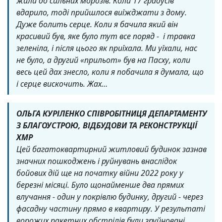
жили до сильних морозів. Коли 17 градусів
вдарило, тоді прийшлося виїжджати з дому.
Дуже болить серце. Коли я бачила який він
красивий був, яке було тут все поряд - і травка
зеленіла, і після цього як приїхала. Ми уїхали, нас
не було, а другий «прильот» був на Пасху, коли
весь цей дах знесло, коли я побачила я думала, що
і серце вискочить. Жах…
ОЛЬГА КУРІЛЕНКО СПІВРОБІТНИЦЯ ДЕПАРТАМЕНТУ
З БЛАГОУСТРОЮ, ВІДБУДОВИ ТА РЕКОНСТРУКЦІЇ
ХМР
Цей багатоквартирний житловий будинок зазнав
значних пошкоджень і руйнувань внаслідок
бойових дій ще на початку війни 2022 року у
березні місяці. Було щонайменше два прямих
влучання - один у покрівлю будинку, другий - через
фасадну частину прямо в квартиру. У результаті
ворожих ракетних обстрілів були зруйновані