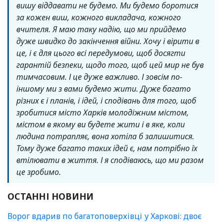
вишу віддавати не будемо. Ми будемо боротися
за кожен виш, кожного викладача, кожного
вчителя. Я маю таку надію, що ми прийдемо
дуже швидко до закінчення війни. Хочу і вірити в
це, і є для цього всі передумови, щоб досягти
гарантій безпеки, щодо того, щоб цей мир не був
тимчасовим. І це дуже важливо. І зовсім по-
іншому ми з вами будемо жити. Дуже багато
різних є і планів, і ідей, і сподівань для того, щоб
зробитися місто Харків молодіжним містом,
містом в якому ви будете жити і в яке, коли
людина потрапляє, вона хотіла б залишитися.
Тому дуже багато таких ідей є, нам потрібно їх
втілювати в життя. І я сподіваюсь, що ми разом
це зробимо.
ОСТАННІ НОВИНИ
Ворог вдарив по багатоповерхівці у Харкові: двоє