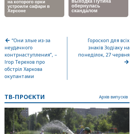
“Они злые из-за
Гороскоп для всіх
неудачного
знаків Зодіаку на
контрнаcтупления”, –
понеділок, 27 червня
Ігор Терехов про
обстріл Харкова
окупантами
ТВ-ПРОЄКТИ
Архів випусків