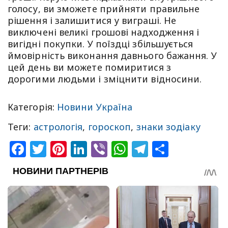
голосу, ви зможете прийняти правильне
рішення і залишитися у виграші. Не
виключені великі грошові надходження і
вигідні покупки. У поїздці збільшується
ймовірність виконання давнього бажання. У
цей день ви можете помиритися з
дорогими людьми і зміцнити відносини.
Категорія:
Новини Україна
Теги:
астрологія
,
гороскоп
,
знаки зодіаку
Facebook
Twitter
Pinterest
LinkedIn
Viber
WhatsApp
Telegram
Share