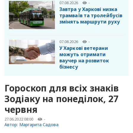
07.08.2026
-
Завтра у Харкові низка
трамваїв та тролейбусів
змінять маршрути руху
07.08.2026
-
У Харкові ветерани
можуть отримати
ваучер на розвиток
бізнесу
Гороскоп для всіх знаків
Зодіаку на понеділок, 27
червня
27.06.2022 08:00
-
Автор:
Маргарита Садова