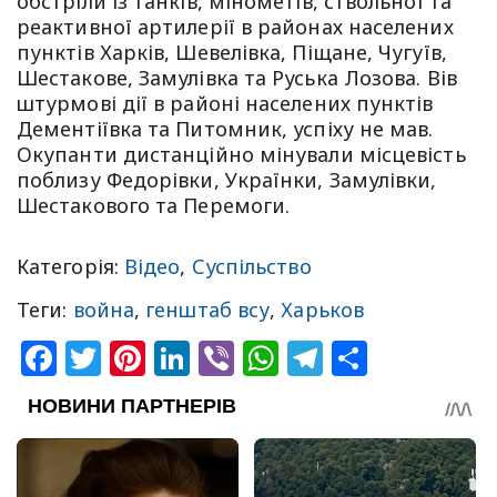
обстріли із танків, мінометів, ствольної та
реактивної артилерії в районах населених
пунктів Харків, Шевелівка, Піщане, Чугуїв,
Шестакове, Замулівка та Руська Лозова. Вів
штурмові дії в районі населених пунктів
Дементіївка та Питомник, успіху не мав.
Окупанти дистанційно мінували місцевість
поблизу Федорівки, Українки, Замулівки,
Шестакового та Перемоги.
Категорія:
Відео
,
Суспільство
Теги:
война
,
генштаб всу
,
Харьков
Facebook
Twitter
Pinterest
LinkedIn
Viber
WhatsApp
Telegram
Share