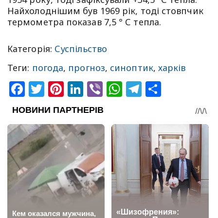
Найхолоднішим був 1969 рік, тоді стовпчик
термометра показав 7,5 ° С тепла.
Категорія:
Суспільство
Теги:
погода
,
прогноз
,
синоптик
,
харків
Facebook
Twitter
Pinterest
LinkedIn
Viber
WhatsApp
Telegram
Share