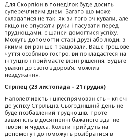
Для Скорпіонів понеділок буде досить
суперечливим днем. Багато що може
складатися не так, як ви того очікували, але
якщо не опускати руки і пасувати перед
труднощами, є шанси домогтися успіху.
Можуть допомогти старі друзі або люди, з
якими ви раніше працювали. Ваше грошове
чуття особливо гостро, ви покладаєтеся на
інтуїцію і приймаєте вірні рішення. Будьте
уважні до свого здоров’я, можливі
нездужання.
Стрілец (23 листопада – 21 грудня)
Наполегливість і цілеспрямованість – ключі
до успіху Стрільців. Сьогоднішній день не
буде позбавлений труднощів, проте
завзятість в досягненні бажаного здатне
творити чудеса. Колеги прийдуть на
допомогу і допоможуть розібратися в