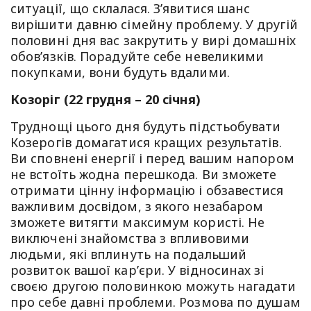
ситуації, що склалася. З’явитися шанс
вирішити давню сімейну проблему. У другій
половині дня вас закрутить у вирі домашніх
обов’язків. Порадуйте себе невеликими
покупками, вони будуть вдалими.
Козоріг (22 грудня – 20 січня)
Труднощі цього дня будуть підстьобувати
Козерогів домагатися кращих результатів.
Ви сповнені енергії і перед вашим напором
не встоїть жодна перешкода. Ви зможете
отримати цінну інформацію і обзавестися
важливим досвідом, з якого незабаром
зможете витягти максимум користі. Не
виключені знайомства з впливовими
людьми, які вплинуть на подальший
розвиток вашої кар’єри. У відносинах зі
своєю другою половинкою можуть нагадати
про себе давні проблеми. Розмова по душам