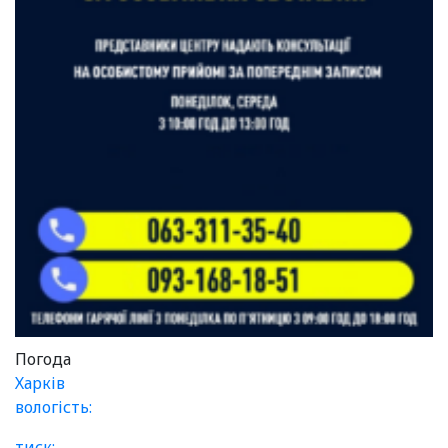
Погода
Харків
вологість:
тиск: