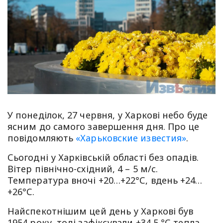
У понеділок, 27 червня, у Харкові небо буде
ясним до самого завершення дня. Про це
повідомляють
«Харьковские известия»
.
Сьогодні у Харківській області без опадів.
Вітер північно-східний, 4 – 5 м/с.
Температура вночі +20…+22°С, вдень +24…
+26°С.
Найспекотнішим цей день у Харкові був
1954 року, тоді зафіксували +34,5 °С тепла.