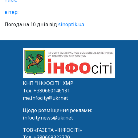
вітер:
Погода на 10 днів від
sinoptik.ua
КНП "ІНФОСІТІ" ХМР
Тел.
+380660146131
me.infocity@ukr.net
Щодо розміщення реклами:
infocity.news@ukr.net
ТОВ «ГАЗЕТА «ІНФОСІТІ»
Тел.
+380668323770