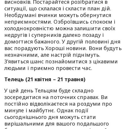
висновків. Постарайтеся розібратися в
ситуації, що склалася і скласти план дій.
Необдумані вчинки можуть обернутися
неприємностями. Озброївшись спокоєм і
холоднокрoвністю можна залишити своїх
недругів і суперників далеко позаду і
домогтися бажаного. У другій половині дня
вас порадують Хороші новини. Вони будуть
незначними, але настрій піднімуть.
З’явиться шанс познайомитися з цікавими
людьми і приємно провести час.
Телець (21 квітня – 21 травня)
У цей день Тельцям буде складно
зосередитися на поточних справах. Ви
постійно відволікаєтеся на роздуми про
минуле і майбутнє. Однак події
сьогоднішнього дня можуть стати
вирішальними для вашого подальшого