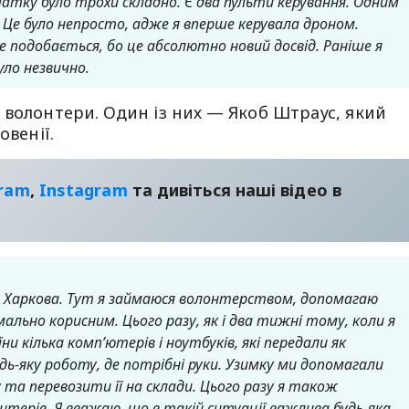
очатку було трохи складно.
Є два пульти керування. Одним
 Це було непросто, адже я вперше керувала дроном.
е подобається, бо це абсолютно новий досвід. Раніше я
уло незвично.
 волонтери. Один із них — Якоб Штраус, який
овенії.
gram
,
Instagram
та дивіться наші відео в
 до Харкова. Тут я займаюся волонтерством, допомагаю
мально корисним.
Цього разу, як і два тижні тому, коли я
їни кілька комп’ютерів і ноутбуків, які передали як
удь-яку роботу, де потрібні руки. Узимку ми допомагали
а перевозити її на склади. Цього разу я також
нтерів.
Я вважаю, що в такій ситуації важлива будь-яка