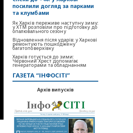
посилили догляд за парками
та клумбами
Як Харків переживе наступну зиму:
у ХТМ розповіли про підготовку до
опалювального сезону
Відновлення після ударів: у Харкові
ремонтують пошкоджену
багатоповерхівку
Харків готується до зими:
Червоний Хрест допомагає
генераторами та обладнанням
ГАЗЕТА “ІНФОСІТІ”
Архів випусків