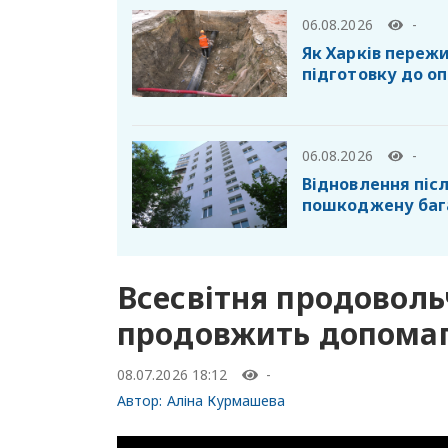
06.08.2026
-
Як Харків пережи
підготовку до о
06.08.2026
-
Відновлення післ
пошкоджену баг
Всесвітня продовол
продовжить допомаг
08.07.2026 18:12
-
Автор:
Аліна Курмашева