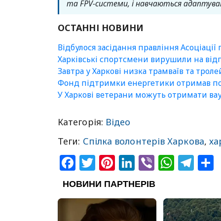
та FPV-системи, і навчаються адаптуват
ОСТАННІ НОВИНИ
Відбулося засідання правління Асоціації
Харківські спортсмени вирушили на відп
Завтра у Харкові низка трамваїв та трол
Фонд підтримки енергетики отримав пон
У Харкові ветерани можуть отримати вау
Категорія:
Відео
Теги:
Спілка волонтерів Харкова
,
ха
Facebook
Twitter
Pinterest
LinkedIn
Viber
What
Tel