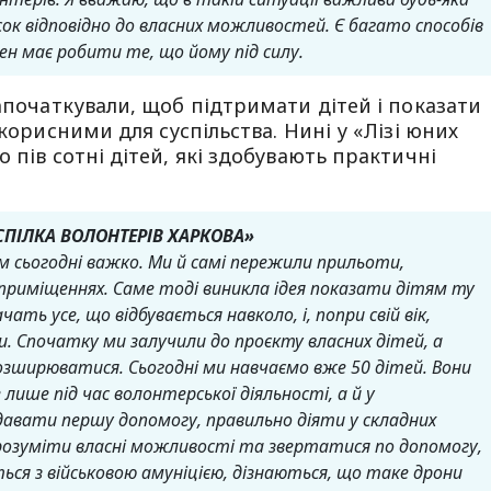
ок відповідно до власних можливостей. Є багато способів
ен має робити те, що йому під силу.
започаткували, щоб підтримати дітей і показати
 корисними для суспільства. Нині у «Лізі юних
 пів сотні дітей, які здобувають практичні
СПІЛКА ВОЛОНТЕРІВ ХАРКОВА»
тям сьогодні важко. Ми й самі пережили прильоти,
приміщеннях. Саме тоді виникла ідея показати дітям ту
ать усе, що відбувається навколо, і, попри свій вік,
Спочатку ми залучили до проєкту власних дітей, а
озширюватися. Сьогодні ми навчаємо вже 50 дітей.
Вони
ише під час волонтерської діяльності, а й у
авати першу допомогу, правильно діяти у складних
 розуміти власні можливості та звертатися по допомогу,
ься з військовою амуніцією, дізнаються, що таке дрони