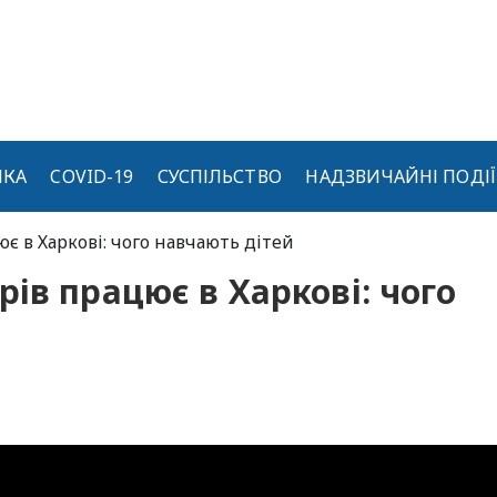
ИКА
COVID-19
СУСПІЛЬСТВО
НАДЗВИЧАЙНІ ПОДІЇ
є в Харкові: чого навчають дітей
ів працює в Харкові: чого