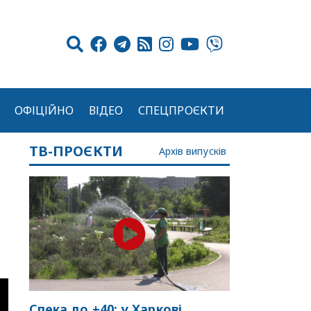
ОФІЦІЙНО
ВІДЕО
СПЕЦПРОЄКТИ
ТВ-ПРОЄКТИ
Архів випусків
Спека до +40: у Харкові