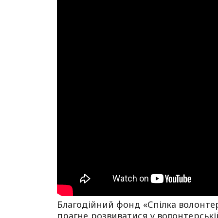
Благодійний фонд «Спілка волонтер
прагне розвиватися у волонтерські