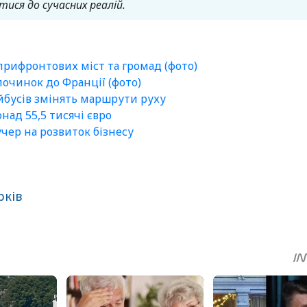
ися до сучасних реалій.
 прифронтових міст та громад (фото)
очинок до Франції (фото)
ейбусів змінять маршрути руху
ад 55,5 тисячі євро
чер на розвиток бізнесу
рків
sApp
egram
Share