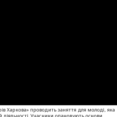
ів Харкова» проводить заняття для молоді, яка
й діяльності. Учасники опановують основи