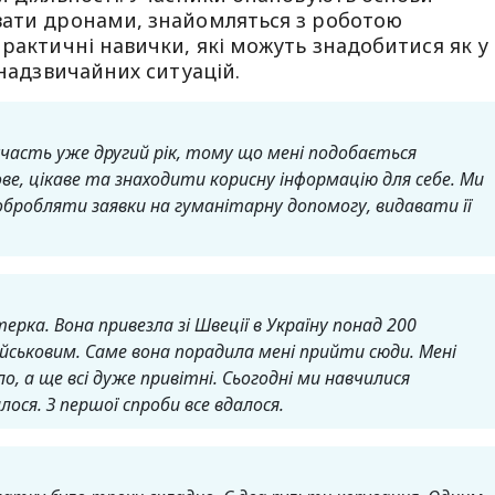
вати дронами, знайомляться з роботою
практичні навички, які можуть знадобитися як у
 надзвичайних ситуацій.
 участь уже другий рік, тому що мені подобається
е, цікаве та знаходити корисну інформацію для себе.
Ми
бробляти заявки на гуманітарну допомогу, видавати її
ерка. Вона привезла зі Швеції в Україну понад 200
йськовим. Саме вона порадила мені прийти сюди. Мені
о, а ще всі дуже привітні.
Сьогодні ми навчилися
ося. З першої спроби все вдалося.