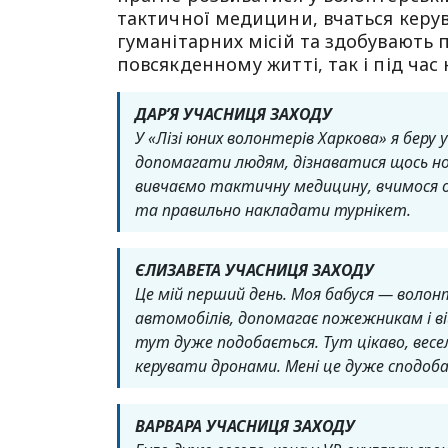
тактичної медицини, вчаться керу
гуманітарних місій та здобувають 
повсякденному житті, так і під час
ДАР’Я УЧАСНИЦЯ ЗАХОДУ
У «Лізі юних волонтерів Харкова» я беру
допомагати людям, дізнаватися щось нов
вивчаємо тактичну медицину, вчимося о
та правильно накладати турнікет.
ЄЛИЗАВЕТА УЧАСНИЦЯ ЗАХОДУ
Це мій перший день. Моя бабуся — волонт
автомобілів, допомагає пожежникам і ві
тут дуже подобається. Тут цікаво, весел
керувати дронами. Мені це дуже сподобал
ВАРВАРА УЧАСНИЦЯ ЗАХОДУ