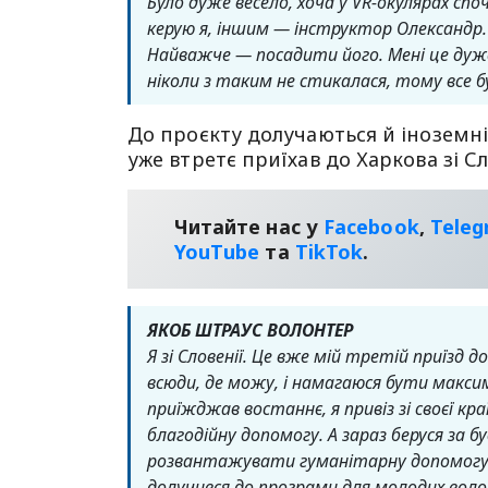
Було дуже весело, хоча у VR-окулярах сп
керую я, іншим — інструктор Олександр.
Найважче — посадити його.
Мені це дуж
ніколи з таким не стикалася, тому все б
До проєкту долучаються й іноземні
уже втретє приїхав до Харкова зі Сл
Читайте нас у
Facebook
,
Tele
YouТube
та
TikTok
.
ЯКОБ ШТРАУС ВОЛОНТЕР
Я зі Словенії. Це вже мій третій приїзд
всюди, де можу, і намагаюся бути макси
приїжджав востаннє, я привіз зі своєї кра
благодійну допомогу. А зараз беруся за б
розвантажувати гуманітарну допомогу т
долучився до програми для молодих воло