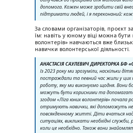
допомога. Кожен може зробити свій внес
підтримати людей, і я переконаний: кож
За словами організаторів, проєкт 
їм: навіть у юному віці можна бути
волонтерів» навчаються вже близько
навички волонтерської діяльності.
АНАСТАСІЯ САУЛЕВИЧ ДИРЕКТОРКА БФ «
Із 2023 року ми зрозуміли, наскільки ді
постраждали та певний час жили у цих 
роботу, яку ми виконуємо щодня. Вони бач
можуть бути корисними та допомагати. 
згодом «Ліга юних волонтерів» почала р
отримують навички, які допоможуть не л
повсякденному житті. Діти вчаться над
ситуаціях, викликати необхідні служби,
коли це необхідно. Також вони знайомлят