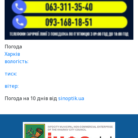
Погода
Харків
вологість:
тиск:
вітер:
Погода на 10 днів від
sinoptik.ua