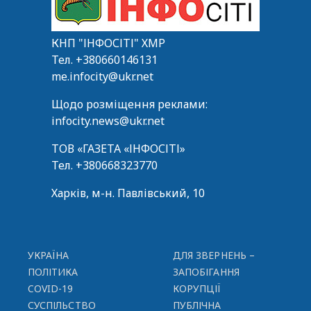
КНП "ІНФОСІТІ" ХМР
Тел.
+380660146131
me.infocity@ukr.net
Щодо розміщення реклами:
infocity.news@ukr.net
ТОВ «ГАЗЕТА «ІНФОСІТІ»
Тел.
+380668323770
Харків, м-н. Павлівський, 10
УКРАЇНА
ДЛЯ ЗВЕРНЕНЬ –
ПОЛІТИКА
ЗАПОБІГАННЯ
COVID-19
КОРУПЦІЇ
СУСПІЛЬСТВО
ПУБЛІЧНА