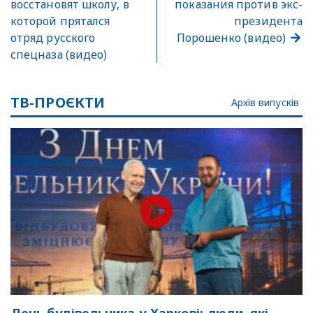
восстановят школу, в
показания против экс-
которой прятался
президента
отряд русского
Порошенко (видео)
спецназа (видео)
ТВ-ПРОЄКТИ
Архів випусків
День будівельника у Харкові: люди, які