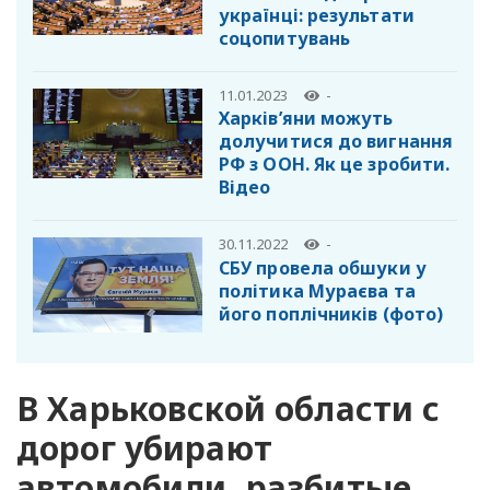
українці: результати
соцопитувань
11.01.2023
-
Харків’яни можуть
долучитися до вигнання
РФ з ООН. Як це зробити.
Відео
30.11.2022
-
СБУ провела обшуки у
політика Мураєва та
його поплічників (фото)
В Харьковской области с
дорог убирают
автомобили, разбитые