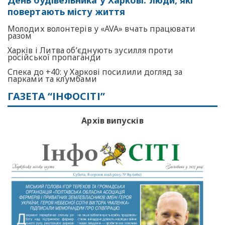
повертають місту життя
Молодих волонтерів у «AVA» вчать працювати
разом
Харків і Литва об’єднують зусилля проти
російської пропаганди
Спека до +40: у Харкові посилили догляд за
парками та клумбами
ГАЗЕТА “ІНФОСІТІ”
Архів випусків