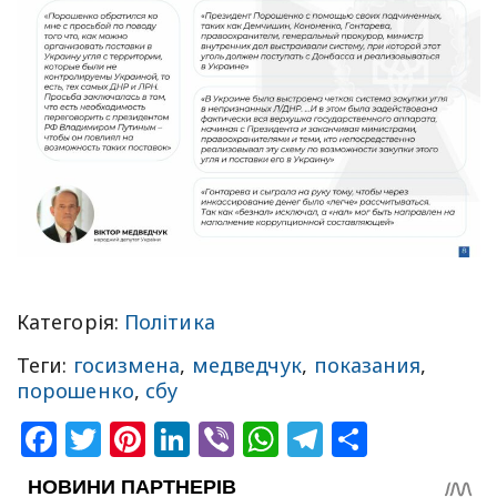
Категорія:
Політика
Теги:
госизмена
,
медведчук
,
показания
,
порошенко
,
сбу
Facebook
Twitter
Pinterest
LinkedIn
Viber
WhatsApp
Telegram
Share