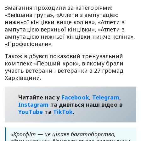
Змагання проходили за категоріями:
«Змішана група», «Атлети з ампутацією
нижньої кінцівки вище коліна», «Атлети з
ампутацією верхньої кінцівки», «Атлети з
ампутацією нижньої кінцівки нижче коліна»,
«Професіонали».
Також відбувся показовий тренувальний
комплекс «Перший крок», в якому брали
участь ветерани і ветеранки з 27 громад
Харківщини.
Читайте нас у
Facebook
,
Telegram
,
Instagram
та дивіться наші відео в
YouТube
та
TikTok
.
«Кросфіт — це цікаве багатоборство,