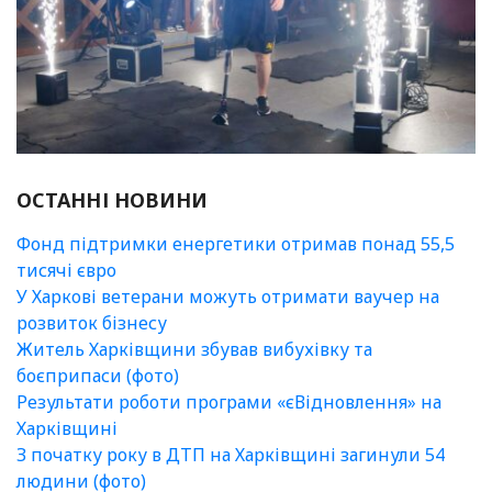
ОСТАННІ НОВИНИ
Фонд підтримки енергетики отримав понад 55,5
тисячі євро
У Харкові ветерани можуть отримати ваучер на
розвиток бізнесу
Житель Харківщини збував вибухівку та
боєприпаси (фото)
Результати роботи програми «єВідновлення» на
Харківщині
З початку року в ДТП на Харківщині загинули 54
людини (фото)