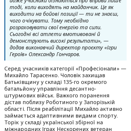
адже учасники дізнаються про вправи лише
тоді, коли виходять на майданчик. Це як
виходити на бойові позиції — ти не знаєш,
чого очікувати. Тому необхідно
розраховувати свої енергію та сили.
Сьогодні всі атлети вмотивовані й
демонструють високі результати», —
додав виконавчий директор проєкту «Ігри
Героїв» Олександр Гончаров.
Серед учасників категорії «Професіонали» —
Михайло Тарасенко. Чоловік захищав
Батьківщину у складі 135-го окремого
батальйону управління десантно-
штурмових військ. Важкого поранення
дістав поблизу Роботиного у Запорізькій
області. Після реабілітації Михайло активно
займається адаптивними видами спорту.
Торік у складі української збірної на
міжнародних Іграх Нескорених ветеран