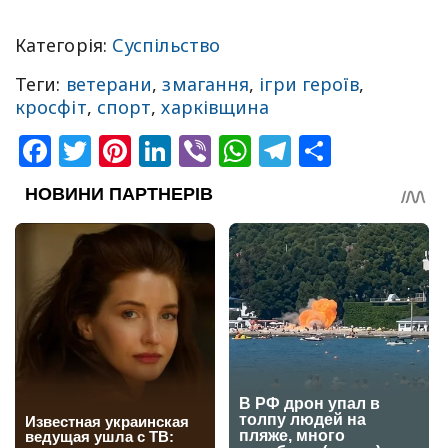
Категорія:
Суспільство
Теги:
ветерани
,
змагання
,
ігри героїв
,
кросфіт
,
спорт
,
харківщина
Facebook
Twitter
Pinterest
LinkedIn
Viber
WhatsApp
Telegram
Share