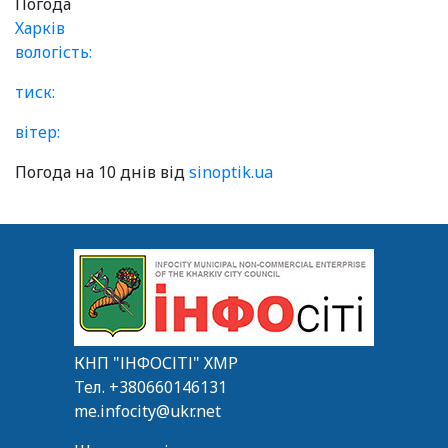
Погода
Харків
вологість:
тиск:
вітер:
Погода на 10 днів від
sinoptik.ua
КНП "ІНФОСІТІ" ХМР
Тел.
+380660146131
me.infocity@ukr.net