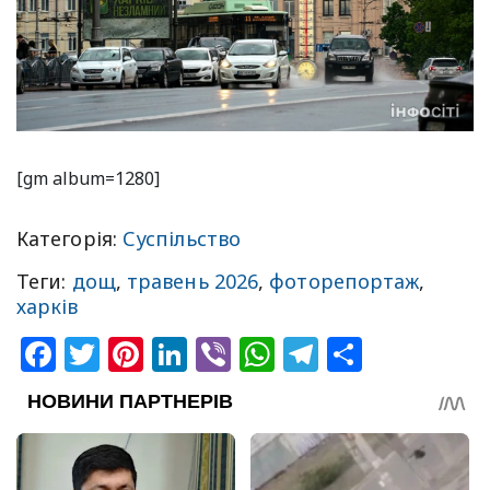
[gm album=1280]
Категорія:
Суспільство
Теги:
дощ
,
травень 2026
,
фоторепортаж
,
харків
Facebook
Twitter
Pinterest
LinkedIn
Viber
WhatsApp
Telegram
Share