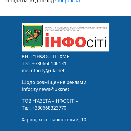
Погода на 10 днів від
sinoptik.ua
КНП "ІНФОСІТІ" ХМР
Тел.
+380660146131
me.infocity@ukr.net
Щодо розміщення реклами:
infocity.news@ukr.net
ТОВ «ГАЗЕТА «ІНФОСІТІ»
Тел.
+380668323770
Харків, м-н. Павлівський, 10