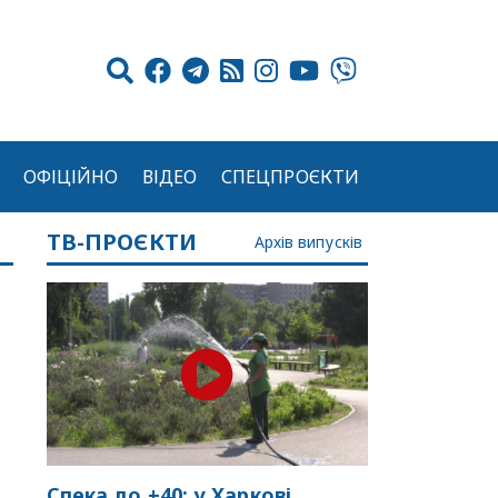
ОФІЦІЙНО
ВІДЕО
СПЕЦПРОЄКТИ
ТВ-ПРОЄКТИ
Архів випусків
Спека до +40: у Харкові