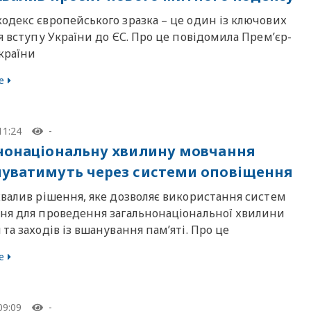
одекс європейського зразка – це один із ключових
я вступу України до ЄС. Про це повідомила Прем’єр-
країни
е
11:24
-
нонаціональну хвилину мовчання
уватимуть через системи оповіщення
хвалив рішення, яке дозволяє використання систем
ня для проведення загальнонаціональної хвилини
та заходів із вшанування пам’яті. Про це
е
09:09
-