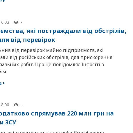
е
16:03
-
ємства, які постраждали від обстрілів,
или від перевірок
ьнив від перевірок майно підприємств, які
ли від російських обстрілів, для прискорення
альних робіт. Про це повідомляє Інфосіті з
ням
е
18:00
-
одатково спрямував 220 млн грн на
и ЗСУ
рн, які спрямували на потреби Сил оборони,