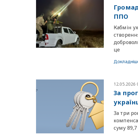
Громад
ППО
Кабмін у
створення
добровол
це
Докладніш
12.05.2026 
За про
україн
За три р
компенсац
суму 89,7