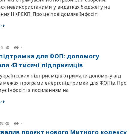
ся невикористаними у видатках бюджету на
ння НКРЕКП. Про це повідомляє Iнфосiтi
е
15:50
-
підтримка для ФОП: допомогу
ли 43 тисячі підприємців
і українських підприємців отримали допомогу від
в межах програми енергопідтримки для ФОПів. Про
ує Інфосіті з посиланням на
е
09:30
-
хвалив проєкт нового Митного кодексу