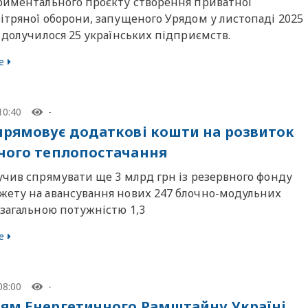
риментального проєкту створення приватної
ітряної оборони, запущеного Урядом у листопаді 2025
 долучилося 25 українських підприємств.
е
10:40
-
прямовує додаткові кошти на розвиток
ного теплопостачання
учив спрямувати ще 3 млрд грн із резервного фонду
ету на авансування нових 247 блочно-модульних
 загальною потужністю 1,3
е
08:00
-
ям Енергетичного Рамштайну Україні