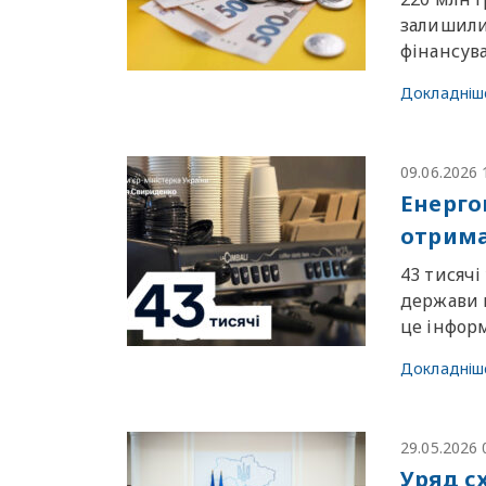
залишили
фінансува
Докладніш
09.06.2026 
Енерго
отрима
43 тисяч
держави 
це інформ
Докладніш
29.05.2026 
Уряд с