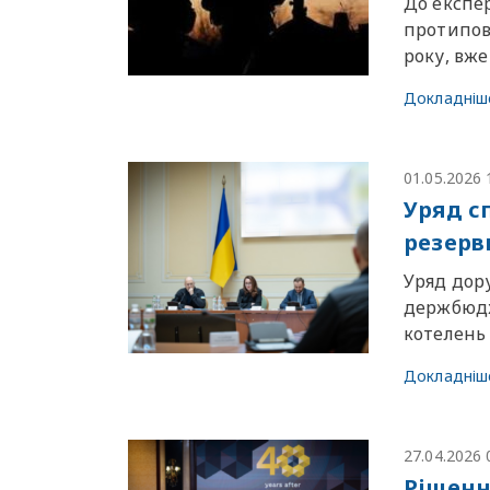
До експе
протипов
року, вже
Докладніш
01.05.2026 
Уряд с
резерв
Уряд дор
держбюдж
котелень
Докладніш
27.04.2026 
Рішенн