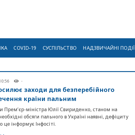
ИКА
COVID-19
СУСПІЛЬСТВО
НАДЗВИЧАЙНІ ПОДІЇ
10:56
-
осилює заходи для безперебійного
ечення країни пальним
и Прем’єр-міністра Юлії Свириденко, станом на
необхідні обсяги пального в Україні наявні, дефіциту
о це інформує Інфосіті.