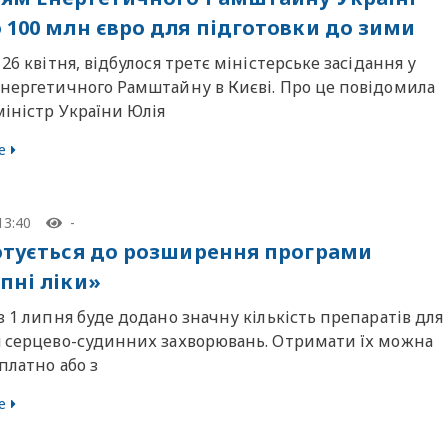
 100 млн євро для підготовки до зими
 26 квітня, відбулося третє міністерське засідання у
Енергетичного Рамштайну в Києві. Про це повідомила
іністр України Юлія
е
13:40
-
отується до розширення програми
пні ліки»
з 1 липня буде додано значну кількість препаратів для
я серцево-судинних захворювань. Отримати їх можна
платно або з
е