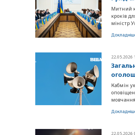
Митний к
кроків дл
міністр У
Докладніш
22.05.2026 
Загаль
оголош
Кабмін у
оповіщен
мовчання 
Докладніш
22.05.2026 