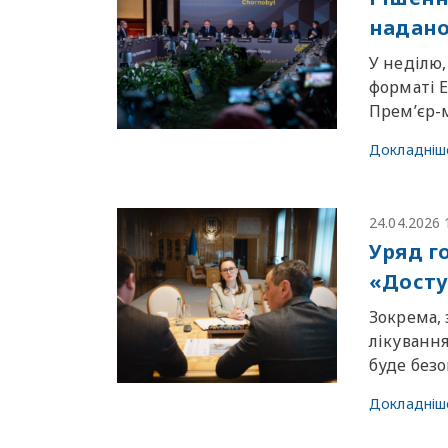
надано
У неділю,
форматі 
Премʼєр-м
Докладніш
24.04.2026 
Уряд г
«Досту
Зокрема, 
лікуванн
буде безо
Докладніш