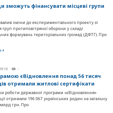
и зможуть фінансувати місцеві групи
хвалив зміни до експериментального проекту зі
 груп протиповітряної оборони у складі
ьчих формувань територіальних громад (ДФТГ). Про
е
09:10
-
грамою єВідновлення понад 56 тисяч
ців отримали житлові сертифікати
оки роботи державної програми «єВідновлення»
ії отримали 196 067 українських родин на загальну
 млрд грн. Про