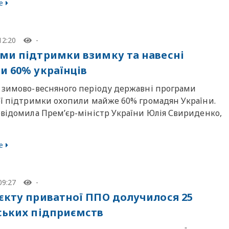
е
12:20
-
ми підтримки взимку та навесні
и 60% українців
 зимово-весняного періоду державні програми
ої підтримки охопили майже 60% громадян України.
овідомила Прем’єр-міністр України Юлія Свириденко,
е
09:27
-
єкту приватної ППО долучилося 25
ських підприємств