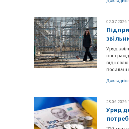
Докладніш
02.07.2026 
Підпри
звільн
Уряд звіл
постражда
відновлюв
посилан
Докладніш
23.06.2026 
Уряд д
потреб
220 млн г